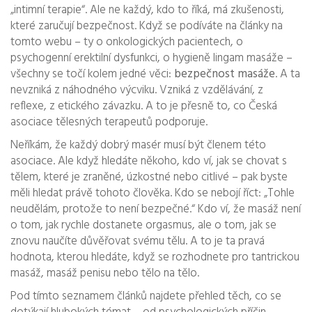
„intimní terapie“. Ale ne každý, kdo to říká, má zkušenosti,
které zaručují bezpečnost. Když se podíváte na články na
tomto webu – ty o onkologických pacientech, o
psychogenní erektilní dysfunkci, o hygieně lingam masáže –
všechny se točí kolem jedné věci:
bezpečnost masáže
. A ta
nevzniká z náhodného výcviku. Vzniká z vzdělávání, z
reflexe, z etického závazku. A to je přesně to, co Česká
asociace tělesných terapeutů podporuje.
Neříkám, že každý dobrý masér musí být členem této
asociace. Ale když hledáte někoho, kdo ví, jak se chovat s
tělem, které je zraněné, úzkostné nebo citlivé – pak byste
měli hledat právě tohoto člověka. Kdo se nebojí říct: „Tohle
neudělám, protože to není bezpečné.“ Kdo ví, že masáž není
o tom, jak rychle dostanete orgasmus, ale o tom, jak se
znovu naučíte důvěřovat svému tělu. A to je ta pravá
hodnota, kterou hledáte, když se rozhodnete pro tantrickou
masáž, masáž penisu nebo tělo na tělo.
Pod tímto seznamem článků najdete přehled těch, co se