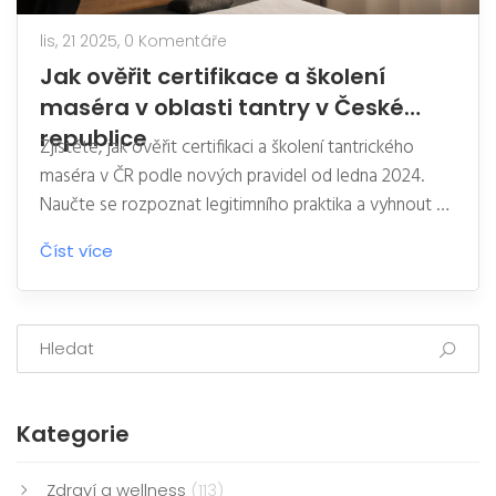
lis, 21 2025,
0 Komentáře
Jak ověřit certifikace a školení
maséra v oblasti tantry v České
republice
Zjistěte, jak ověřit certifikaci a školení tantrického
maséra v ČR podle nových pravidel od ledna 2024.
Naučte se rozpoznat legitimního praktika a vyhnout se
nelegálním provozovatelům.
Číst více
Kategorie
Zdraví a wellness
(113)