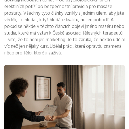
dotýkají hlubokých témat – od psychologických příčin
erektilních potíží po bezpečnostní pravidla pro masáže
prostaty. Všechny tyto články vznikly s jedním cílem: aby jste
věděli, co hledat, když hledáte kvalitu, ne jen pohodlí. A
pokud se někde v těchto článcích objeví jméno maséru nebo
studia, které má vztah k České asociaci tělesných terapeutů
– víte, že to není jen marketing. Je to záruka, že někdo udělal
víc než jen nějaký kurz. Udělal práci, která opravdu znamená
něco pro tělo, které ji zažívá.