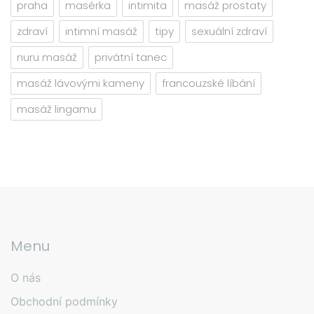
praha
masérka
intimita
masáž prostaty
zdraví
intimní masáž
tipy
sexuální zdraví
nuru masáž
privátní tanec
masáž lávovými kameny
francouzské líbání
masáž lingamu
Menu
O nás
Obchodní podmínky