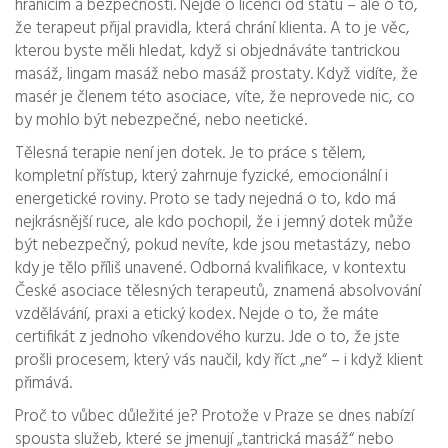
hranicím a bezpečnosti. Nejde o licenci od státu – ale o to,
že terapeut přijal pravidla, která chrání klienta. A to je věc,
kterou byste měli hledat, když si objednáváte tantrickou
masáž, lingam masáž nebo masáž prostaty. Když vidíte, že
masér je členem této asociace, víte, že neprovede nic, co
by mohlo být nebezpečné, nebo neetické.
Tělesná terapie není jen dotek. Je to
práce s tělem
,
kompletní přístup, který zahrnuje fyzické, emocionální i
energetické roviny
.
Proto se tady nejedná o to, kdo má
nejkrásnější ruce, ale kdo pochopil, že i jemný dotek může
být nebezpečný, pokud nevíte, kde jsou metastázy, nebo
kdy je tělo příliš unavené.
Odborná kvalifikace
,
v kontextu
České asociace tělesných terapeutů, znamená absolvování
vzdělávání, praxi a etický kodex
.
Nejde o to, že máte
certifikát z jednoho víkendového kurzu. Jde o to, že jste
prošli procesem, který vás naučil, kdy říct „ne“ – i když klient
přimává.
Proč to vůbec důležité je? Protože v Praze se dnes nabízí
spousta služeb, které se jmenují „tantrická masáž“ nebo