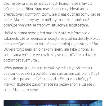
Bez respektu a jasně nastavených hranic nelze mluvit o
příjemném zážitku. Nuru masáž není o rychlosti ani o
překračování komfortní zóny, ale o naslouchání tomu, jak se
cítíte. Masérka i vy byste měli být na stejné vlně, což
pomůže vyhnout se trapným situacím a složitostem.
Určitě si doma nebo před masáží zjistěte informace o
salonech, čtěte recenze a nebojte se ptát na detaily. Pokud
něco není jasné nebo vás něco znepokojuje, místo změňte.
Důvěra totiž není jen o někom jiném, ale také o tom, jak
sebe sama vnímáte ve chvíli, kdy se odpočíváte a dáváte
pozornost svému tělu.
Vždy pamatujte, že nuru masáž by měla být příjemnou
cestou k uvolnění a potěšení, ne stresujícím zážitkem. Když
víte, jak si pevnou důvěru navodit, čekají vás chvíle, při
kterých skutečně zapomenete na běžný shon a užijete si
okamžik jen pro sebe.