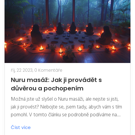
říj, 22 2023,
0 Komentáře
Nuru masáž: Jak ji provádět s
důvěrou a pochopením
Možná jste už slyšel o Nuru masáži, ale nejste si jisti,
jak ji provést? Nebojte se, jsem tady, abych vám s tím
pomohl. V tomto článku se podrobně podíváme na
techniky Nuru masáže a jak je provádět s důvěrou a
Číst více
pochopením. Díky mým tipům a radám, budete mít