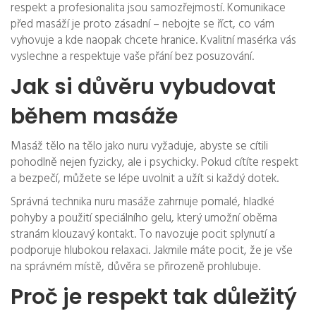
respekt a profesionalita jsou samozřejmostí. Komunikace
před masáží je proto zásadní – nebojte se říct, co vám
vyhovuje a kde naopak chcete hranice. Kvalitní masérka vás
vyslechne a respektuje vaše přání bez posuzování.
Jak si důvěru vybudovat
během masáže
Masáž tělo na tělo jako nuru vyžaduje, abyste se cítili
pohodlně nejen fyzicky, ale i psychicky. Pokud cítíte respekt
a bezpečí, můžete se lépe uvolnit a užít si každý dotek.
Správná technika nuru masáže zahrnuje pomalé, hladké
pohyby a použití speciálního gelu, který umožní oběma
stranám klouzavý kontakt. To navozuje pocit splynutí a
podporuje hlubokou relaxaci. Jakmile máte pocit, že je vše
na správném místě, důvěra se přirozeně prohlubuje.
Proč je respekt tak důležitý