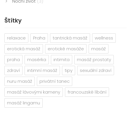
Noční život
(3)
Štítky
relaxace
Praha
tantrická masáž
wellness
erotická masáž
erotické masáže
masáž
praha
masérka
intimita
masáž prostaty
zdraví
intimní masáž
tipy
sexuální zdraví
nuru masáž
privátní tanec
masáž lávovými kameny
francouzské líbání
masáž lingamu