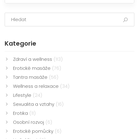
všechny informace, které potřebujete k tomu, abyste
se mohl pustit do své první Nuru masáže.
Kategorie
Zdraví a wellness
(113)
Erotické masáže
(76)
Tantra masáže
(56)
Wellness a relaxace
(34)
Lifestyle
(24)
Sexualita a vztahy
(16)
Erotika
(11)
Osobní rozvoj
(6)
Erotické pomůcky
(6)