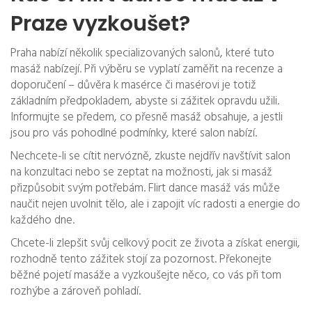
Praze vyzkoušet?
Praha nabízí několik specializovaných salonů, které tuto
masáž nabízejí. Při výběru se vyplatí zaměřit na recenze a
doporučení – důvěra k masérce či masérovi je totiž
základním předpokladem, abyste si zážitek opravdu užili.
Informujte se předem, co přesně masáž obsahuje, a jestli
jsou pro vás pohodlné podmínky, které salon nabízí.
Nechcete-li se cítit nervózně, zkuste nejdřív navštívit salon
na konzultaci nebo se zeptat na možnosti, jak si masáž
přizpůsobit svým potřebám. Flirt dance masáž vás může
naučit nejen uvolnit tělo, ale i zapojit víc radosti a energie do
každého dne.
Chcete-li zlepšit svůj celkový pocit ze života a získat energii,
rozhodně tento zážitek stojí za pozornost. Překonejte
běžné pojetí masáže a vyzkoušejte něco, co vás při tom
rozhýbe a zároveň pohladí.