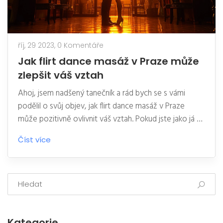
říj, 29 2023,
0 Komentáře
Jak flirt dance masáž v Praze může
zlepšit váš vztah
Ahoj, jsem nadšený tanečník a rád bych se s vámi
podělil o svůj objev, jak flirt dance masáž v Praze
může pozitivně ovlivnit váš vztah. Pokud jste jako já a
místo toho, abyste trávili večery doma na gauči, raději
Číst více
se pohybujete a učíte se nové věci, tak je tohle
příspěvek právě pro vás. Během naší lekce se nejen
pobavíte a naučíte se novému tanci, ale také zjistíte,
jak může společný tanec posílit vaši dvojici a
vybudovat důvěru. Tak následujte můj tanec k lepším
vztahům!
Kategorie