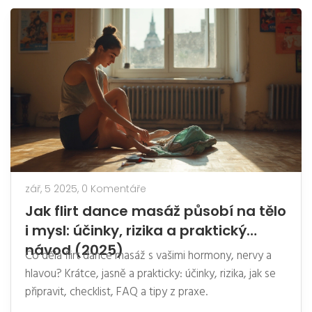
zář, 5 2025,
0 Komentáře
Jak flirt dance masáž působí na tělo
i mysl: účinky, rizika a praktický
návod (2025)
Co dělá flirt dance masáž s vašimi hormony, nervy a
hlavou? Krátce, jasně a prakticky: účinky, rizika, jak se
připravit, checklist, FAQ a tipy z praxe.