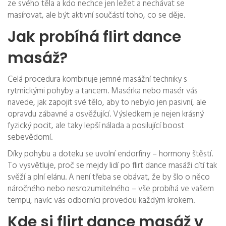
ze svého těla a kdo nechce jen ležet a nechávat se
masírovat, ale být aktivní součástí toho, co se děje.
Jak probíhá flirt dance
masáž?
Celá procedura kombinuje jemné masážní techniky s
rytmickými pohyby a tancem. Masérka nebo masér vás
navede, jak zapojit své tělo, aby to nebylo jen pasivní, ale
opravdu zábavné a osvěžující. Výsledkem je nejen krásný
fyzický pocit, ale taky lepší nálada a posilující boost
sebevědomí.
Díky pohybu a doteku se uvolní endorfiny – hormony štěstí.
To vysvětluje, proč se mejdy lidí po flirt dance masáži cítí tak
svěží a plní elánu. A není třeba se obávat, že by šlo o něco
náročného nebo nesrozumitelného – vše probíhá ve vašem
tempu, navíc vás odborníci provedou každým krokem.
Kde si flirt dance masáž v