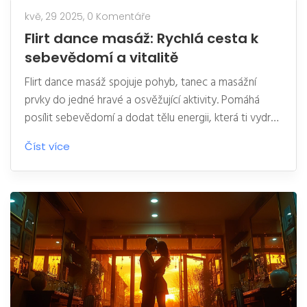
kvě, 29 2025,
0 Komentáře
Flirt dance masáž: Rychlá cesta k
sebevědomí a vitalitě
Flirt dance masáž spojuje pohyb, tanec a masážní
prvky do jedné hravé a osvěžující aktivity. Pomáhá
posílit sebevědomí a dodat tělu energii, která ti vydrží
celý den. Hodí se pro každého, kdo se chce cítit lépe
Číst více
ve svém těle a zároveň si užít chvíle radosti. V článku
najdeš tipy, jak začít, i zajímavé postřehy o tom, proč
flirt dance masáž přitahuje stále víc lidí. Pokud hledáš
nenáročný způsob, jak si zvednout náladu a vitalitu, jsi
tady správně.