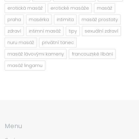
erotická masáž
erotické masáže
masáž
praha
masérka
intimita
masáž prostaty
zdraví
intimní masáž
tipy
sexuální zdraví
nuru masáž
privátní tanec
masáž lávovými kameny
francouzské líbání
masáž lingamu
Menu