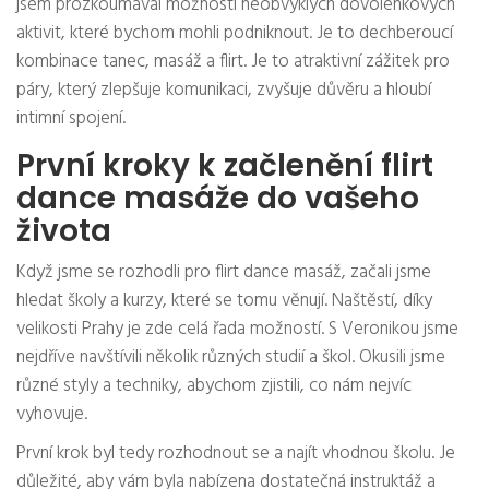
jsem prozkoumával možnosti neobvyklých dovolenkových
aktivit, které bychom mohli podniknout. Je to dechberoucí
kombinace tanec, masáž a flirt. Je to atraktivní zážitek pro
páry, který zlepšuje komunikaci, zvyšuje důvěru a hloubí
intimní spojení.
První kroky k začlenění flirt
dance masáže do vašeho
života
Když jsme se rozhodli pro flirt dance masáž, začali jsme
hledat školy a kurzy, které se tomu věnují. Naštěstí, díky
velikosti Prahy je zde celá řada možností. S Veronikou jsme
nejdříve navštívili několik různých studií a škol. Okusili jsme
různé styly a techniky, abychom zjistili, co nám nejvíc
vyhovuje.
První krok byl tedy rozhodnout se a najít vhodnou školu. Je
důležité, aby vám byla nabízena dostatečná instruktáž a