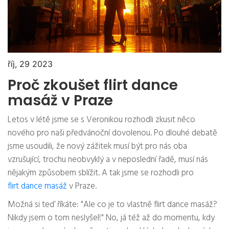
říj, 29 2023
Proč zkoušet flirt dance
masáž v Praze
Letos v létě jsme se s Veronikou rozhodli zkusit něco
nového pro naši předvánoční dovolenou. Po dlouhé debatě
jsme usoudili, že nový zážitek musí být pro nás oba
vzrušující, trochu neobvyklý a v neposlední řadě, musí nás
nějakým způsobem sblížit. A tak jsme se rozhodli pro
flirt dance masáž
v Praze.
Možná si teď říkáte: "Ale co je to vlastně flirt dance masáž?
Nikdy jsem o tom neslyšel!" No, já též až do momentu, kdy