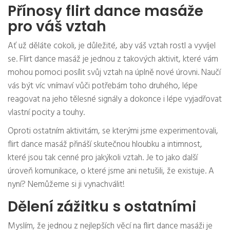
Přínosy flirt dance masáže
pro váš vztah
Ať už děláte cokoli, je důležité, aby váš vztah rostl a vyvíjel
se. Flirt dance masáž je jednou z takových aktivit, které vám
mohou pomoci posílit svůj vztah na úplně nové úrovni. Naučí
vás být víc vnímaví vůči potřebám toho druhého, lépe
reagovat na jeho tělesné signály a dokonce i lépe vyjadřovat
vlastní pocity a touhy.
Oproti ostatním aktivitám, se kterými jsme experimentovali,
flirt dance masáž přináší skutečnou hloubku a intimnost,
které jsou tak cenné pro jakýkoli vztah. Je to jako další
úroveň komunikace, o které jsme ani netušili, že existuje. A
nyní? Nemůžeme si ji vynachválit!
Dělení zážitku s ostatními
Myslím, že jednou z nejlepších věcí na flirt dance masáži je