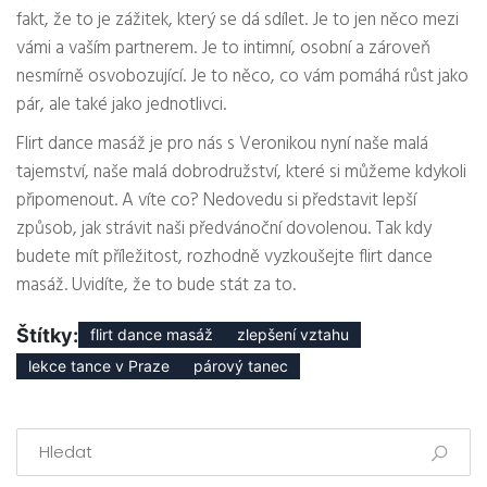
fakt, že to je zážitek, který se dá sdílet. Je to jen něco mezi
vámi a vaším partnerem. Je to intimní, osobní a zároveň
nesmírně osvobozující. Je to něco, co vám pomáhá růst jako
pár, ale také jako jednotlivci.
Flirt dance masáž je pro nás s Veronikou nyní naše malá
tajemství, naše malá dobrodružství, které si můžeme kdykoli
připomenout. A víte co? Nedovedu si představit lepší
způsob, jak strávit naši předvánoční dovolenou. Tak kdy
budete mít příležitost, rozhodně vyzkoušejte flirt dance
masáž. Uvidíte, že to bude stát za to.
Štítky:
flirt dance masáž
zlepšení vztahu
lekce tance v Praze
párový tanec