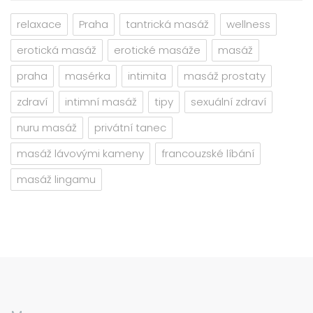
relaxace
Praha
tantrická masáž
wellness
erotická masáž
erotické masáže
masáž
praha
masérka
intimita
masáž prostaty
zdraví
intimní masáž
tipy
sexuální zdraví
nuru masáž
privátní tanec
masáž lávovými kameny
francouzské líbání
masáž lingamu