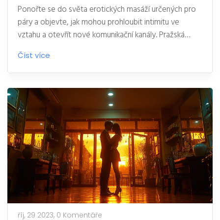
Ponořte se do světa erotických masáží určených pro
páry a objevte, jak mohou prohloubit intimitu ve
vztahu a otevřít nové komunikační kanály. Pražská
scéna nabízí různé možnosti, jak oživit váš milostný
Číst více
život díky této starobylé praxi, která kombinuje umění
dotyku s hlubokým relaxačním účinkem. Bez předsudků
a otevřeně se podíváme na přínosy a tipy, jak najít tu
nejlepší masáž pro vás i vašeho partnera.
říj, 29 2023,
0 Komentáře