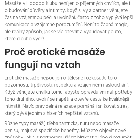
Masáže v Hoodoo Klubu není jen o příjemných chvílích, ale i
o budování důvěry a intimity. Když si vy a partner věnujete
čas na vzájemnou péči a uvolnění, často z toho vyplývá lepší
komunikace a vzájemné porozumění. Není to žádná magie,
ale reálný způsob, jak se víc otevřít a vybudovat pouto,
které dlouho vydrží.
Proč erotické masáže
fungují na vztah
Erotické masáže nejsou jen o tělesné rozkoši. Je to o
pozornosti, trpělivosti, respektu a vzájemném naslouchání.
Když věnujete chvilku tomu, abyste opravdu vnímali potřeby
toho druhého, uvolní se napětí a otevře cesta ke kvalitnější
intimitě. Navíc pravidelná relaxace pomáhá i snižovat stres,
který bývá jedním z hlavních nepřátel vztahů.
Různé typy masáží, třeba tantrická, nuru nebo masáže
penisu, mají své specifické benefity. Můžete objevit nové
způsoby, jak si s partnerem užívat blízkost a lépe si rozumět,