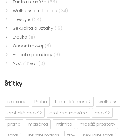
Tantra masáže
(56)
Wellness a relaxace
(34)
Lifestyle
(24)
Sexualita a vztahy
(16)
Erotika
(11)
Osobní rozvoj
(6)
Erotické pomůcky
(6)
Noční život
(3)
Štítky
relaxace
Praha
tantrická masáž
wellness
erotická masáž
erotické masáže
masáž
praha
masérka
intimita
masáž prostaty
zdraví
intimní masáž
tipy
sexuální zdraví