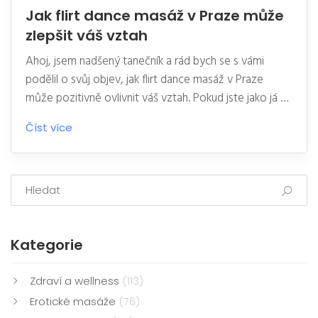
Jak flirt dance masáž v Praze může
zlepšit váš vztah
Ahoj, jsem nadšený tanečník a rád bych se s vámi
podělil o svůj objev, jak flirt dance masáž v Praze
může pozitivně ovlivnit váš vztah. Pokud jste jako já a
místo toho, abyste trávili večery doma na gauči, raději
Číst více
se pohybujete a učíte se nové věci, tak je tohle
příspěvek právě pro vás. Během naší lekce se nejen
pobavíte a naučíte se novému tanci, ale také zjistíte,
jak může společný tanec posílit vaši dvojici a
vybudovat důvěru. Tak následujte můj tanec k lepším
vztahům!
Kategorie
Zdraví a wellness
(113)
Erotické masáže
(76)