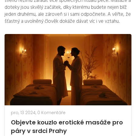
svého režimu zařadit více společných rituálů péče. Masáže a
doteky jsou skvělý začátek, díky kterému budete nejen blíž
jeden druhému, ale zároveň si i sami odpočinete. A věřte, že
šťastný a uvolněný člověk dokáže dávat víc i ve vztahu.
pro, 13 2024,
0 Komentáře
Objevte kouzlo erotické masáže pro
páry v srdci Prahy