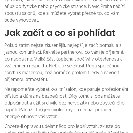
ať už po fyzické nebo psychické stránce. Navíc Praha nabízí
spoustu salonů, kde si můžete vybrat přesně to, co vám
bude vyhovovat.
Jak začít a co si pohlídat
Pokud zatím nejste zkušenější, nejlepší je začít pomalu a s
jasnou komunikací. Řekněte partnerovi, co vám je příjemné, i
co naopak ne. Velká část úspěchu spočívá v otevřenosti a
vzájemném respektu. Nebojte se zkusit třeba společnou
sprchu s masérkou, což pomůže prolomit ledy a navodit
příjemnou atmosféru.
Nezapomeňte vybírat kvalitní salón, kde panuje profesionální
přístup a důraz na bezpečnost. Díky tomu si oba můžete
odpočinout a užít si chvíle bez nervozity nebo zbytečného
napětí. Pak už stačí jen uvolnit mysl a nechat proudění
energie obnovit váš vztah.
Chcete-li opravdu udělat něco pro lepší vztah, zkuste do