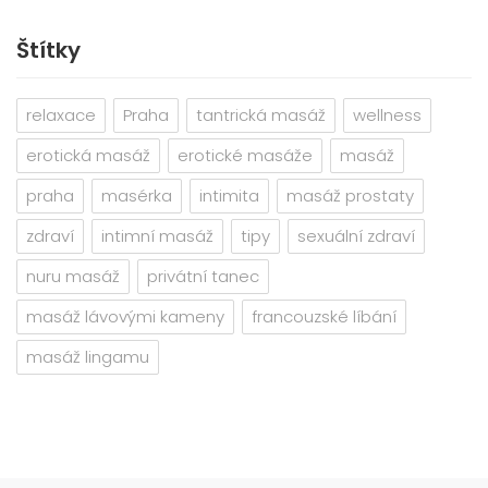
Štítky
relaxace
Praha
tantrická masáž
wellness
erotická masáž
erotické masáže
masáž
praha
masérka
intimita
masáž prostaty
zdraví
intimní masáž
tipy
sexuální zdraví
nuru masáž
privátní tanec
masáž lávovými kameny
francouzské líbání
masáž lingamu