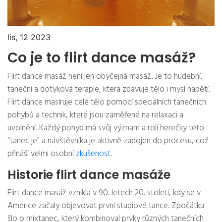
lis, 12 2023
Co je to flirt dance masáž?
Flirt dance masáž není jen obyčejná masáž. Je to hudební,
taneční a dotyková terapie, která zbavuje tělo i mysl napětí.
Flirt dance masíruje celé tělo pomocí speciálních tanečních
pohybů a technik, které jsou zaměřené na relaxaci a
uvolnění. Každý pohyb má svůj význam a rolí herečky této
"tanec je" a návštěvníka je aktivně zapojen do procesu, což
přináší velmi osobní
zkušenost
.
Historie flirt dance masáže
Flirt dance masáž vznikla v 90. letech 20. století, kdy se v
Americe začaly objevovat první studiové tance. Zpočátku
šlo o mixtanec, který kombinoval prvky různých tanečních