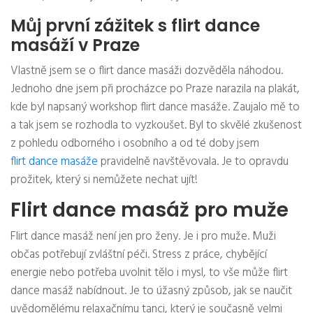
Můj první zážitek s flirt dance
masáží v Praze
Vlastně jsem se o flirt dance masáži dozvěděla náhodou.
Jednoho dne jsem při procházce po Praze narazila na plakát,
kde byl napsaný workshop flirt dance masáže. Zaujalo mě to
a tak jsem se rozhodla to vyzkoušet. Byl to skvělé zkušenost
z pohledu odborného i osobního a od té doby jsem
flirt dance masáže
pravidelně navštěvovala. Je to opravdu
prožitek, který si nemůžete nechat ujít!
Flirt dance masáž pro muže
Flirt dance masáž není jen pro ženy. Je i pro muže. Muži
občas potřebují zvláštní péči. Stress z práce, chybějící
energie nebo potřeba uvolnit tělo i mysl, to vše může flirt
dance masáž nabídnout. Je to úžasný způsob, jak se naučit
uvědomělému relaxačnímu tanci, který je současně velmi