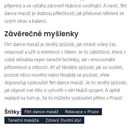
příjemný a ve výtahu zároveň hluboce uvolňující. A navíc, flirt
dance masáž je dobrou příležitostí, jak překonat některé ze
svých obav a balancí.
Závěrečné myšlenky
Flirt dance masáž je skvělý způsob, jak strávit volný čas,
relaxovat a užít si intimnost s tělem. Je to záležitost, která v
sobě skloubila nejen taneční techniky, ale i emocionální
přítomnost a citlivost. Ať už hledáte způsob, jak se uvolnit,
poznat něco nového nebo hlouběji se poznat, vřele
doporučuji vyzkoušet flirt dance masáž. Je to skvělý způsob,
jak objevit své tělo a vytvořit s ním hlubší spojení. A úplně
nejlepší na tom je, že to můžete vyzkoušet přímo v Praze!
Štítky:
Flirt dance masáž
Relaxace v Praze
Taneční masáže
Zdravý životní styl