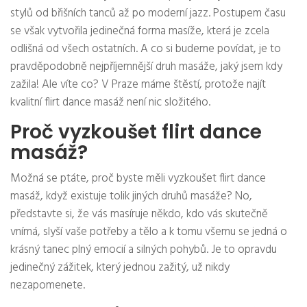
stylů od břišních tanců až po moderní jazz. Postupem času
se však vytvořila jedinečná forma masíže, která je zcela
odlišná od všech ostatních. A co si budeme povídat, je to
pravděpodobně nejpříjemnější druh masáže, jaký jsem kdy
zažila! Ale víte co? V Praze máme štěstí, protože najít
kvalitní flirt dance masáž není nic složitého.
Proč vyzkoušet flirt dance
masáž?
Možná se ptáte, proč byste měli vyzkoušet flirt dance
masáž, když existuje tolik jiných druhů masáže? No,
představte si, že vás masíruje někdo, kdo vás skutečně
vnímá, slyší vaše potřeby a tělo a k tomu všemu se jedná o
krásný tanec plný emocií a silných pohybů. Je to opravdu
jedinečný zážitek, který jednou zažitý, už nikdy
nezapomenete.