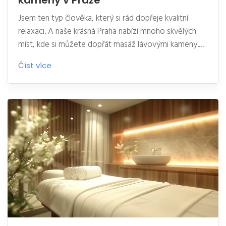
kameny v Praze
Jsem ten typ člověka, který si rád dopřeje kvalitní
relaxaci. A naše krásná Praha nabízí mnoho skvělých
míst, kde si můžete dopřát masáž lávovými kameny.
Pojďte se mnou objevit ta nejlepší. V tomto článku
Číst více
vám představím místa, kam si rád chodím odpočinout
a načerpat novou energii. To vše a mnohem více
najdete u nás na webu.