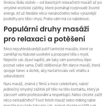
širokou škálu služeb – od klasických relaxačních masáží až po
smyslné erotické zážitky, které pomáhají rozproudit životní
energii. Ať už hledáte něco nenáročného nebo výraznější
podněty pro tělo i mysl, Praha vám má co nabídnout.
Populární druhy masáží
pro relaxaci a potěšení
Mezi nejvyhledávanější patří tantrické masáže, které se
zaměřují na hluboké uvolnění a propojení těla s myslí.
Nejenže vás zbaví napětí, ale taky vám pomohou lépe
poznat sebe sama. Další oblíbená je flirt dance masáž, která
spojuje tanec a dotek, aby nastartovala vaši vitalitu a
sebevědomí.
Nuru masáž, známá z filmů a mezi celebritami, nabízí
jedinečný smyslný zážitek při tělo na tělo kontaktu, který je
zároveň velmi profesionální a respektující. Nebo chcete zažít
něco netradičního? Foot fetish masáž nebo milking table
masáže jsou tady taky pro vás, pokud chcete rozšířit své