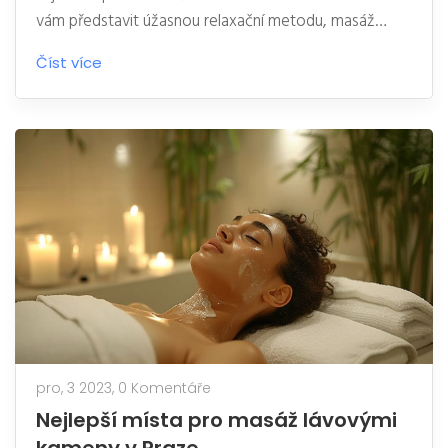
vám představit úžasnou relaxační metodu, masáž
lávovými kameny. Tento způsob regenerace vás
Číst více
zavede na cestu k hlubokému uvolnění a oživení
smyslů. Vyzkoušejte to se mnou a objevte úplně
novou rovinu wellness v Praze.
pro, 3 2023,
0 Komentáře
Nejlepší místa pro masáž lávovými