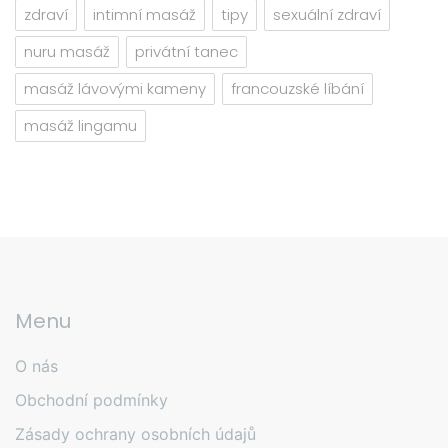
zdraví
intimní masáž
tipy
sexuální zdraví
nuru masáž
privátní tanec
masáž lávovými kameny
francouzské líbání
masáž lingamu
Menu
O nás
Obchodní podmínky
Zásady ochrany osobních údajů