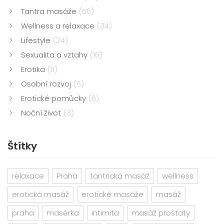
Tantra masáže
(56)
Wellness a relaxace
(34)
Lifestyle
(24)
Sexualita a vztahy
(16)
Erotika
(11)
Osobní rozvoj
(6)
Erotické pomůcky
(6)
Noční život
(3)
Štítky
relaxace
Praha
tantrická masáž
wellness
erotická masáž
erotické masáže
masáž
praha
masérka
intimita
masáž prostaty