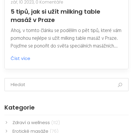
zář, 10 2023,
0 Komentáře
5 tipů, jak si užít milking table
masáž v Praze
Ahoj, v tomto článku se podělím o pět tipů, které vám
pomohou nejlépe si užít milking table masáž v Praze.
Pojďme se ponořit do světa speciálních masážních
technik, které poskytují unikátní relaxační zážitek.
Číst více
Ukážu vám, jak se připravit na masáž, co od ní
očekávat a jaké jsou její zdravotní přínosy. Pojďme na
to společně a objevme kouzlo milking table masáže.
Kategorie
Zdraví a wellness
(112)
Erotické masáže
(76)