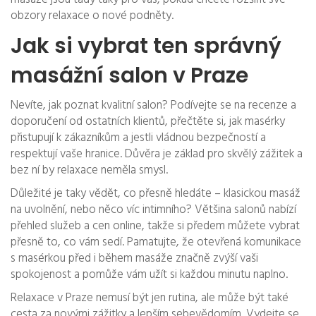
obzory relaxace o nové podněty.
Jak si vybrat ten správný
masážní salon v Praze
Nevíte, jak poznat kvalitní salon? Podívejte se na recenze a
doporučení od ostatních klientů, přečtěte si, jak masérky
přistupují k zákazníkům a jestli vládnou bezpečností a
respektují vaše hranice. Důvěra je základ pro skvělý zážitek a
bez ní by relaxace neměla smysl.
Důležité je taky vědět, co přesně hledáte – klasickou masáž
na uvolnění, nebo něco víc intimního? Většina salonů nabízí
přehled služeb a cen online, takže si předem můžete vybrat
přesně to, co vám sedí. Pamatujte, že otevřená komunikace
s masérkou před i během masáže značně zvýší vaši
spokojenost a pomůže vám užít si každou minutu naplno.
Relaxace v Praze nemusí být jen rutina, ale může být také
cesta za novými zážitky a lepším sebevědomím. Vydejte se