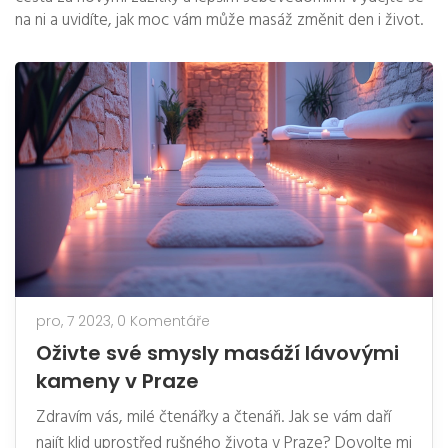
na ni a uvidíte, jak moc vám může masáž změnit den i život.
pro, 7 2023,
0 Komentáře
Oživte své smysly masáží lávovými
kameny v Praze
Zdravím vás, milé čtenářky a čtenáři. Jak se vám daří
najít klid uprostřed rušného života v Praze? Dovolte mi