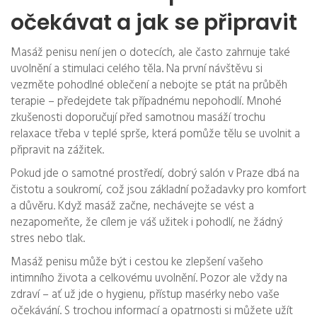
očekávat a jak se připravit
Masáž penisu není jen o dotecích, ale často zahrnuje také
uvolnění a stimulaci celého těla. Na první návštěvu si
vezměte pohodlné oblečení a nebojte se ptát na průběh
terapie – předejdete tak případnému nepohodlí. Mnohé
zkušenosti doporučují před samotnou masáží trochu
relaxace třeba v teplé sprše, která pomůže tělu se uvolnit a
připravit na zážitek.
Pokud jde o samotné prostředí, dobrý salón v Praze dbá na
čistotu a soukromí, což jsou základní požadavky pro komfort
a důvěru. Když masáž začne, nechávejte se vést a
nezapomeňte, že cílem je váš užitek i pohodlí, ne žádný
stres nebo tlak.
Masáž penisu může být i cestou ke zlepšení vašeho
intimního života a celkovému uvolnění. Pozor ale vždy na
zdraví – ať už jde o hygienu, přístup masérky nebo vaše
očekávání. S trochou informací a opatrnosti si můžete užít