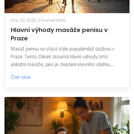
bře, 20 2025,
0 Komentáře
Hlavní výhody masáže penisu v
Praze
Masáž penisu se stává stále populárnější službou v
Praze. Tento článek zkoumá hlavní výhody této
unikátní masáže, jako je zlepšení krevního oběhu,
snížení stresu a podpora sexuálního zdraví. Tipy na
Číst více
výběr správného maséra a co od procedury očekávat
dělají tento průvodce nepostradatelným pro každého,
kdo chce zlepšit svůj intimní život. V článku se
zaměříme na praktické rady a klíčové informace, které
mohou výrazně přispět ke kvalitnějšímu prožitku.