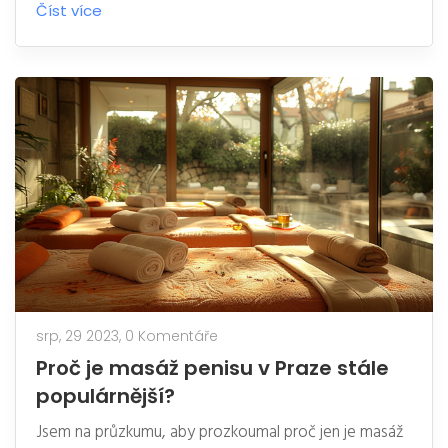
Číst více
článek poskytuje důkladný pohled na to, co přesně
masáže varlat a penisu obnášejí, jaké jsou jejich přínosy
pro sexuální zdraví, a poskytuje praktické rady jak na
výběr správného maséra či masérky a co očekávat od
vaší první návštěvy.
srp, 29 2023,
0 Komentáře
Proč je masáž penisu v Praze stále
populárnější?
Jsem na průzkumu, aby prozkoumal proč jen je masáž