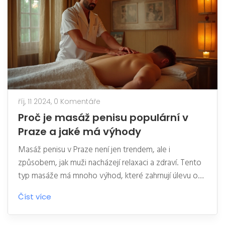
říj, 11 2024,
0 Komentáře
Proč je masáž penisu populární v
Praze a jaké má výhody
Masáž penisu v Praze není jen trendem, ale i
způsobem, jak muži nacházejí relaxaci a zdraví. Tento
typ masáže má mnoho výhod, které zahrnují úlevu od
stresu a zlepšení oběhu krve. V článku prozkoumáme,
Číst více
proč si tolik mužů vybírá tuto formu relaxace v hlavním
městě a jaké praktické tipy mohou pomoci k lepšímu