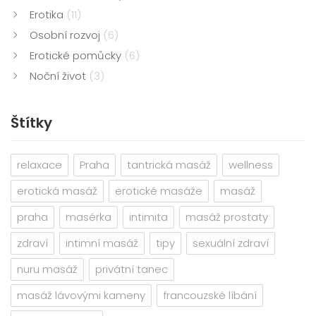
Erotika
(11)
Osobní rozvoj
(6)
Erotické pomůcky
(6)
Noční život
(3)
Štítky
relaxace
Praha
tantrická masáž
wellness
erotická masáž
erotické masáže
masáž
praha
masérka
intimita
masáž prostaty
zdraví
intimní masáž
tipy
sexuální zdraví
nuru masáž
privátní tanec
masáž lávovými kameny
francouzské líbání