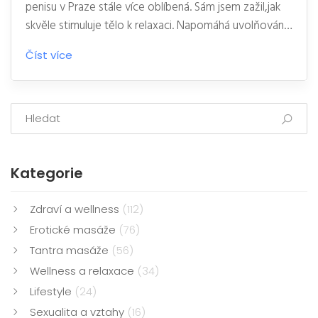
penisu v Praze stále více oblíbená. Sám jsem zažil,jak
skvěle stimuluje tělo k relaxaci. Napomáhá uvolňování
stresu a zvyšuje celkovou pohodu. Zdá se, že více a
Číst více
více místních a cizinců si zjišťuje jejich hodnotu a roste
popularita této službě. Budu zkoumat, jakým
způsobem místní podniky přispívají k tomuto trendu.
Kategorie
Zdraví a wellness
(112)
Erotické masáže
(76)
Tantra masáže
(56)
Wellness a relaxace
(34)
Lifestyle
(24)
Sexualita a vztahy
(16)