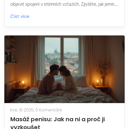
objevit spojení v intimních vztazích. Zjistěte, jak jemný
dotek může změnit váš vztah.
Číst více
kvě, 16 2025,
0 Komentáře
Masáž penisu: Jak na ni a proč ji
vyzkoušet