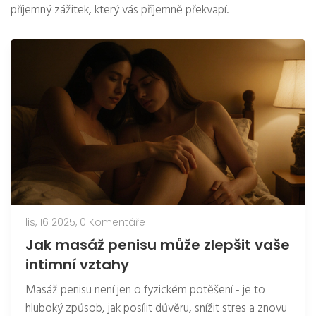
příjemný zážitek, který vás příjemně překvapí.
lis, 16 2025,
0 Komentáře
Jak masáž penisu může zlepšit vaše
intimní vztahy
Masáž penisu není jen o fyzickém potěšení - je to
hluboký způsob, jak posílit důvěru, snížit stres a znovu