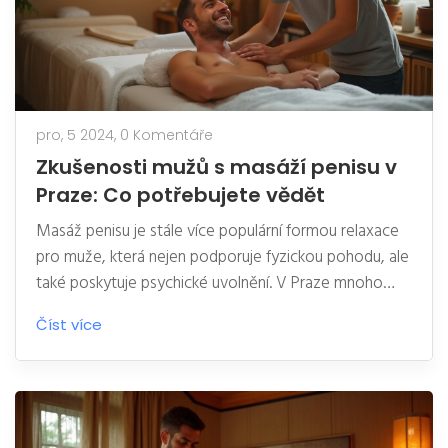
pro, 5 2024,
0 Komentáře
Zkušenosti mužů s masáží penisu v
Praze: Co potřebujete vědět
Masáž penisu je stále více populární formou relaxace
pro muže, která nejen podporuje fyzickou pohodu, ale
také poskytuje psychické uvolnění. V Praze mnoho
mužů objevuje tento intimní rituál a jeho přínosy pro
Číst více
zdraví. Články popisují, jak masáž probíhá, jaké benefity
nabízí, a přináší reálné příběhy mužů, kteří tuto
zkušenost vyzkoušeli. Informace jsou doplněny tipy,
jak najít spolehlivou masérku a co od masáže
očekávat.