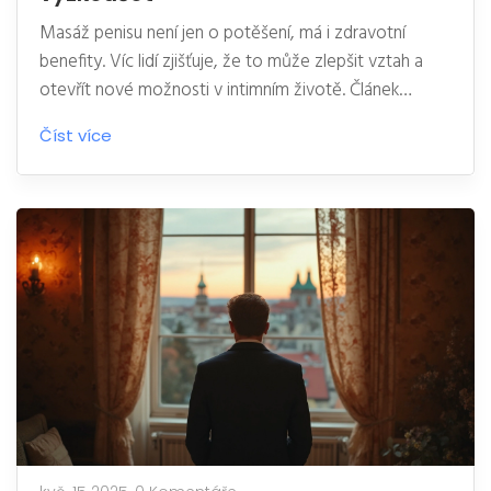
Masáž penisu není jen o potěšení, má i zdravotní
benefity. Víc lidí zjišťuje, že to může zlepšit vztah a
otevřít nové možnosti v intimním životě. Článek
popisuje, jak na masáž krok za krokem a proč ji vůbec
Číst více
zkusit. Dozvíte se, kdy je vhodný čas ji vyzkoušet a na
co si dát pozor. Praktické tipy a konkrétní postupy
ocení nejen páry, ale i jednotlivci.