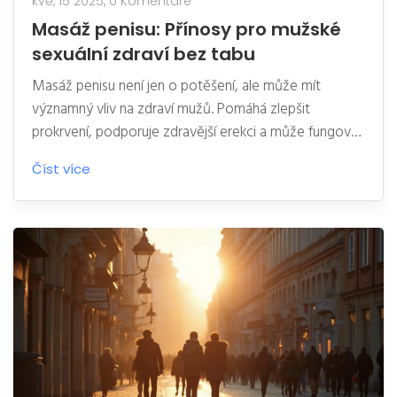
kvě, 15 2025,
0 Komentáře
Masáž penisu: Přínosy pro mužské
sexuální zdraví bez tabu
Masáž penisu není jen o potěšení, ale může mít
významný vliv na zdraví mužů. Pomáhá zlepšit
prokrvení, podporuje zdravější erekci a může fungovat
jako prevence různých problémů v ložnici. Článek
Číst více
přináší konkrétní tipy, jak na masáž, kdy ji vyzkoušet, a
zboří některé mýty spojené s tímto tématem. Dozvíte
se, proč není důvod se této praxi vyhýbat a jak může
napomoci lepšímu sexuálnímu životu i sebevědomí.