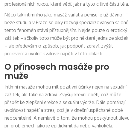
profesionálních rukou, které vědí, jak na tyto citlivé části těla.
Něco tak intimního jako masáž varlat a penisu je už dávno
beze studu a v Praze se díky rozvoji specializovaných salonů
tento fenomén stává přístupnějším. Nejde pouze o erotický
zážitek – ačkoliv toto může být pro některé jedna ze složek
– ale především o způsob, jak podpořit zdraví, zvýšit
prokrvení a uvolnit svalové napětí v této oblasti.
O přínosech masáže pro
muže
Intímní masáže mohou mít pozitivní účinky nejen na sexuální
zážitek, ale také na zdraví. Zvyšují krevní oběh, což může
přispět ke zlepšení erekce a sexuální výdrže. Dále pomáhají
uvolňovat napětí a stres, což je v dnešní uspěchané době
neocenitelné. A nemluvě o tom, že mohou poskytnout úlevu
pri problémech jako je epididymitida nebo varikokéla.