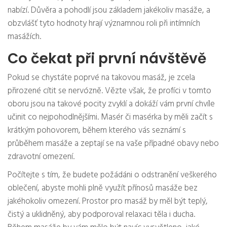
nabízí. Důvěra a pohodlí jsou základem jakékoliv masáže, a
obzvlášť tyto hodnoty hrají významnou roli při intímních
masážích.
Co čekat při první návštěvě
Pokud se chystáte poprvé na takovou masáž, je zcela
přirozené cítit se nervózně. Vězte však, že profíci v tomto
oboru jsou na takové pocity zvyklí a dokáží vám první chvíle
učinit co nejpohodlnějšími. Masér či masérka by měli začít s
krátkým pohovorem, během kterého vás seznámí s
průběhem masáže a zeptají se na vaše případné obavy nebo
zdravotní omezení.
Počítejte s tím, že budete požádáni o odstranění veškerého
oblečení, abyste mohli plně využít přínosů masáže bez
jakéhokoliv omezení. Prostor pro masáž by měl být teplý,
čistý a uklidněný, aby podporoval relaxaci těla i ducha.