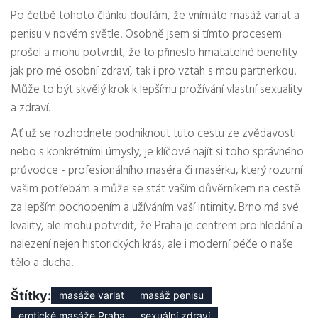
Po četbě tohoto článku doufám, že vnímáte masáž varlat a
penisu v novém světle. Osobně jsem si tímto procesem
prošel a mohu potvrdit, že to přineslo hmatatelné benefity
jak pro mé osobní zdraví, tak i pro vztah s mou partnerkou.
Může to být skvělý krok k lepšímu prožívání vlastní sexuality
a zdraví.
Ať už se rozhodnete podniknout tuto cestu ze zvědavosti
nebo s konkrétními úmysly, je klíčové najít si toho správného
průvodce - profesionálního maséra či masérku, který rozumí
vašim potřebám a může se stát vaším důvěrníkem na cestě
za lepším pochopením a užíváním vaší intimity. Brno má své
kvality, ale mohu potvrdit, že Praha je centrem pro hledání a
nalezení nejen historických krás, ale i moderní péče o naše
tělo a ducha.
Štítky:
masáže varlat
masáž penisu
erotické masáže Praha
sexuální zdraví