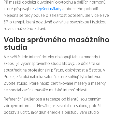
Při masáži dochází k uvolnění oxytocinu a dalších hormonů,
které přispívají ke
zlepšení nálady
a obecného pohodlí.
Nejedná se tedy pouze o záležitost potěšení, ale v celé své
šíři o terapii, která pozitivně ovlivňuje psychickou i fyzickou
rovinu mužského zdraví.
Volba správného masážního
studia
Ve světě, kde intimní doteky obklopují tabu a mnohdy i
skepsi, je výběr správného studia klíčový. Je důležité se
soustředit na profesionální přístup, diskrétnost a čistotu. V
Praze je široká nabídka salonů, které splňují tyto kritéria.
Zvolte studio, které nabízí certifikované maséry a masérky
se specializací na masáže mužské intimní oblasti.
Referenční zkušeností a recenze od klientů jsou cenným
zdrojem informací. Neváhejte zavolat do salonu, položit
dotazy a ucítit, jaký druh energie a přístupu vám studio