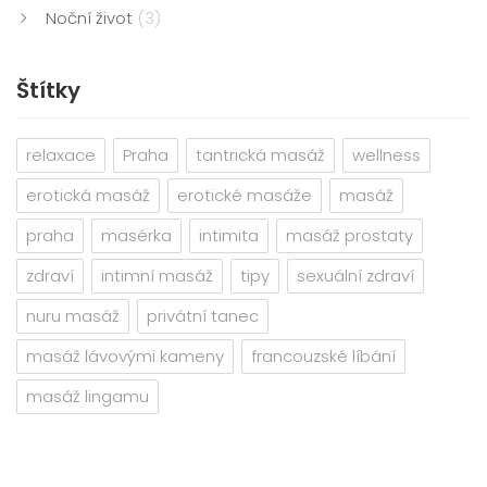
Noční život
(3)
Štítky
relaxace
Praha
tantrická masáž
wellness
erotická masáž
erotické masáže
masáž
praha
masérka
intimita
masáž prostaty
zdraví
intimní masáž
tipy
sexuální zdraví
nuru masáž
privátní tanec
masáž lávovými kameny
francouzské líbání
masáž lingamu