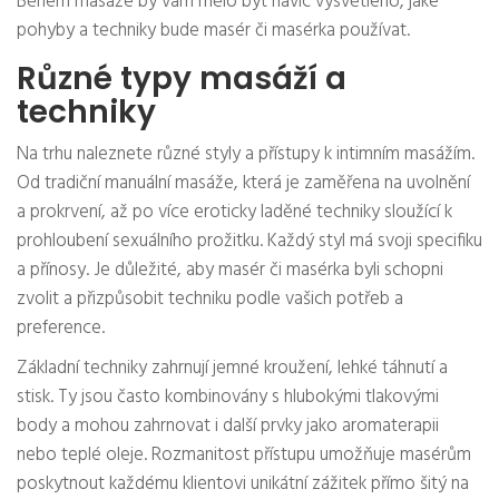
Během masáže by vám mělo být navíc vysvětleno, jaké
pohyby a techniky bude masér či masérka používat.
Různé typy masáží a
techniky
Na trhu naleznete různé styly a přístupy k intimním masážím.
Od tradiční manuální masáže, která je zaměřena na uvolnění
a prokrvení, až po více eroticky laděné techniky sloužící k
prohloubení sexuálního prožitku. Každý styl má svoji specifiku
a přínosy. Je důležité, aby masér či masérka byli schopni
zvolit a přizpůsobit techniku podle vašich potřeb a
preference.
Základní techniky zahrnují jemné kroužení, lehké táhnutí a
stisk. Ty jsou často kombinovány s hlubokými tlakovými
body a mohou zahrnovat i další prvky jako aromaterapii
nebo teplé oleje. Rozmanitost přístupu umožňuje masérům
poskytnout každému klientovi unikátní zážitek přímo šitý na