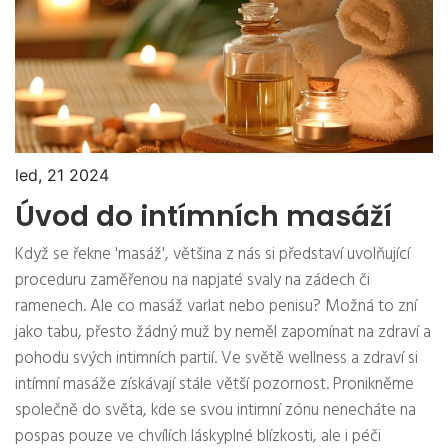
led, 21 2024
Úvod do intímních masáží
Když se řekne 'masáž', většina z nás si představí uvolňující
proceduru zaměřenou na napjaté svaly na zádech či
ramenech. Ale co masáž varlat nebo penisu? Možná to zní
jako tabu, přesto žádný muž by neměl zapomínat na zdraví a
pohodu svých intimních partií. Ve světě wellness a zdraví si
intímní masáže získávají stále větší pozornost. Pronikněme
společně do světa, kde se svou intimní zónu nenecháte na
pospas pouze ve chvílích láskyplné blízkosti, ale i péči