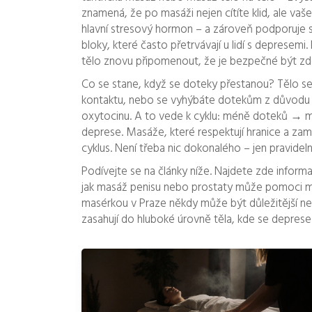
znamená, že po masáži nejen cítíte klid, ale vaše
hlavní stresový hormon – a zároveň podporuje s
bloky, které často přetrvávají u lidí s depresemi.
tělo znovu připomenout, že je bezpečné být zde
Co se stane, když se doteky přestanou? Tělo se 
kontaktu, nebo se vyhýbáte dotekům z důvodu 
oxytocinu. A to vede k cyklu: méně doteků → m
deprese. Masáže, které respektují hranice a zaměř
cyklus. Není třeba nic dokonalého – jen pravide
Podívejte se na články níže. Najdete zde inform
jak masáž penisu nebo prostaty může pomoci mu
masérkou v Praze někdy může být důležitější ne
zasahují do hluboké úrovně těla, kde se deprese