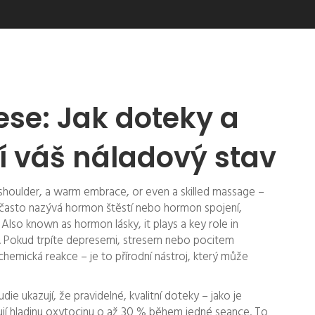
ese: Jak doteky a
í váš náladový stav
shoulder, a warm embrace, or even a skilled massage –
 často nazývá hormon štěstí nebo hormon spojení,
. Also known as
hormon lásky
, it plays a key role in
.
Pokud trpíte depresemi, stresem nebo pocitem
 chemická reakce – je to přírodní nástroj, který může
ie ukazují, že pravidelné, kvalitní doteky – jako je
ují hladinu oxytocinu o až 30 % během jedné seance. To