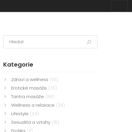
Kategorie
Zdraví a wellness
(113)
Erotické masáže
(76)
Tantra masáže
(56)
Wellness a relaxace
(34)
Lifestyle
(24)
Sexualita a vztahy
(16)
Erotika
(11)