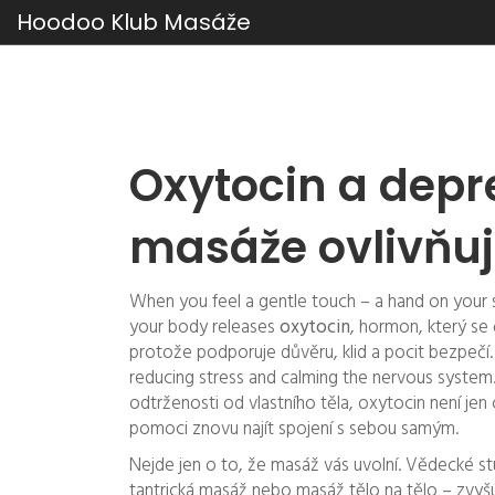
Hoodoo Klub Masáže
Oxytocin a depr
masáže ovlivňuj
When you feel a gentle touch – a hand on your 
your body releases
oxytocin
,
hormon, který se
protože podporuje důvěru, klid a pocit bezpečí
reducing stress and calming the nervous system
odtrženosti od vlastního těla, oxytocin není jen
pomoci znovu najít spojení s sebou samým.
Nejde jen o to, že masáž vás uvolní. Vědecké stud
tantrická masáž nebo masáž tělo na tělo – zvyš