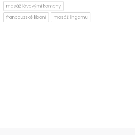
masáž lávovými kameny
francouzské líbání
masáž lingamu