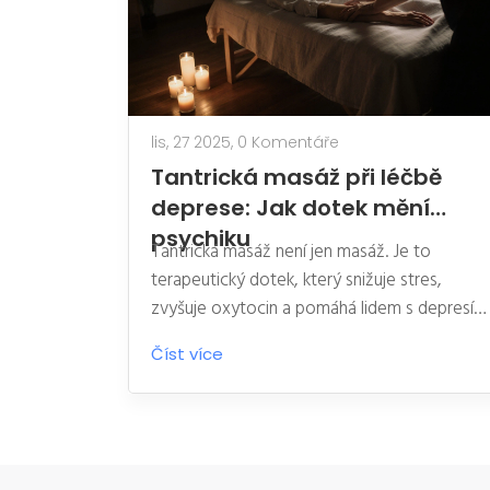
lis, 27 2025,
0 Komentáře
Tantrická masáž při léčbě
deprese: Jak dotek mění
psychiku
Tantrická masáž není jen masáž. Je to
terapeutický dotek, který snižuje stres,
zvyšuje oxytocin a pomáhá lidem s depresí
znovu pocítit své tělo. Zjistěte, jak funguje,
Číst více
kdo jí může využít a jak vybrat
kvalifikovaného terapeuta.