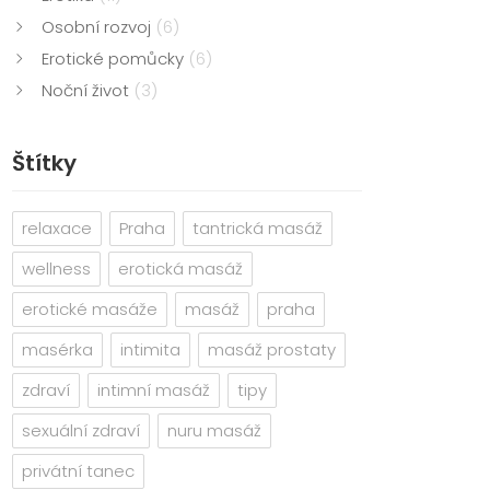
Osobní rozvoj
(6)
Erotické pomůcky
(6)
Noční život
(3)
Štítky
relaxace
Praha
tantrická masáž
wellness
erotická masáž
erotické masáže
masáž
praha
masérka
intimita
masáž prostaty
zdraví
intimní masáž
tipy
sexuální zdraví
nuru masáž
privátní tanec