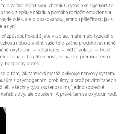
 tělo začíná měnit svou chemii. Oxytocin snižuje kortizol –
pánek, zlepšuje náladu a pomáhá rozložit emocionální
 Nejde o lék, ale o opakovanou, jemnou příležitost, jak si
 a nyní.
přizpůsobí. Pokud žijete v izolaci, máte málo fyzického
úzkosti nebo zranění, vaše tělo začne produkovat méně
éně oxytocinu → větší stres → větší izolace → hlubší
ují se na klid a přítomnost, ne na sex, přerušují tento
lný, bezpečný dotek.
ace o tom, jak tantrická masáž ovlivňuje nervový systém,
žům s psychogenními problémy, a proč privátní tanec s
ž lék. Všechny tyto zkušenosti mají jedno společné:
 neřeší slovy, ale dotekem. A právě tam se oxytocin rodí.