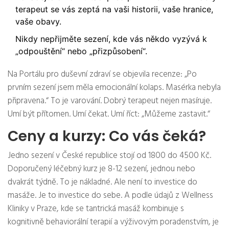
terapeut se vás zeptá na vaši historii, vaše hranice,
vaše obavy.
Nikdy nepřijměte sezení, kde vás někdo vyzývá k
„odpouštění“ nebo „přizpůsobení“.
Na Portálu pro duševní zdraví se objevila recenze: „Po
prvním sezení jsem měla emocionální kolaps. Masérka nebyla
připravena.“ To je varování. Dobrý terapeut nejen masíruje.
Umí být přítomen. Umí čekat. Umí říct: „Můžeme zastavit.“
Ceny a kurzy: Co vás čeká?
Jedno sezení v České republice stojí od 1800 do 4500 Kč.
Doporučený léčebný kurz je 8-12 sezení, jednou nebo
dvakrát týdně. To je nákladné. Ale není to investice do
masáže. Je to investice do sebe. A podle údajů z Wellness
Kliniky v Praze, kde se tantrická masáž kombinuje s
kognitivně behaviorální terapií a výživovým poradenstvím, je