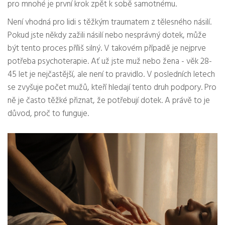
pro mnohé je první krok zpět k sobě samotnému.
Není vhodná pro lidi s těžkým traumatem z tělesného násilí.
Pokud jste někdy zažili násilí nebo nesprávný dotek, může
být tento proces příliš silný. V takovém případě je nejprve
potřeba psychoterapie. Ať už jste muž nebo žena - věk 28-
45 let je nejčastější, ale není to pravidlo. V posledních letech
se zvyšuje počet mužů, kteří hledají tento druh podpory. Pro
ně je často těžké přiznat, že potřebují dotek. A právě to je
důvod, proč to funguje.