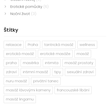
Erotické pomůcky
(6)
Noční život
(3)
Štítky
relaxace
Praha
tantrická masáž
wellness
erotická masáž
erotické masáže
masáž
praha
masérka
intimita
masáž prostaty
zdraví
intimní masáž
tipy
sexuální zdraví
nuru masáž
privátní tanec
masáž lávovými kameny
francouzské líbání
masáž lingamu