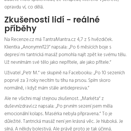
opravdu ví, co dělá.
Zkušenosti lidí - reálné
příběhy
Na Recenze.cz má TantraMantra.cz 4,7 z 5 hvězdiček.
Klientka „Anonymní123“ napsala: „Po 6 měsících boje s
depresí mi tantrická masáž pomohla najít zpět ke svému tělu.
Už nevnímám své tělo jako nepřítele, ale jako přítele.“
Uživatel „Petr M.“ ve skupině na Facebooku: „Po 10 sezeních
poprvé za 3 roky necítím tu tíhu na prsou. Spím skoro
normálně, i když mám stále antidepresiva.“
Ale ne všichni mají stejnou zkušenost. „Markéta“ z
duševnízdraví.cz napsala: „Po prvním sezení jsem měla
emocionální kolaps. Masérka nebyla připravena.“ To je
důležité. Tantrická masáž není jen krásná věc. Je hluboká. Je
silná. A někdy bolestivá. Ale právě proto je tak účinná.