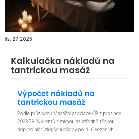
lis, 27 2025
Kalkulačka nákladů na
tantrickou masáž
Výpočet nákladů na
tantrickou masáž
Podle průzkumu Masážní asociace ČR z prosince
2023 78 % klientů s mírnou až středně těžkou
depresí hlásí zlepšení nálady po 4–6 sezeních.