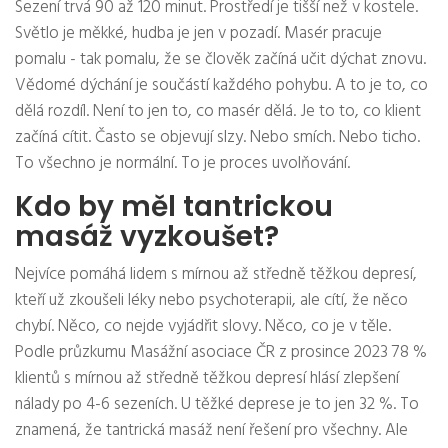
Sezení trvá 90 až 120 minut. Prostředí je tišší než v kostele.
Světlo je měkké, hudba je jen v pozadí. Masér pracuje
pomalu - tak pomalu, že se člověk začíná učit dýchat znovu.
Vědomé dýchání je součástí každého pohybu. A to je to, co
dělá rozdíl. Není to jen to, co masér dělá. Je to to, co klient
začíná cítit. Často se objevují slzy. Nebo smích. Nebo ticho.
To všechno je normální. To je proces uvolňování.
Kdo by měl tantrickou
masáž vyzkoušet?
Nejvíce pomáhá lidem s mírnou až středně těžkou depresí,
kteří už zkoušeli léky nebo psychoterapii, ale cítí, že něco
chybí. Něco, co nejde vyjádřit slovy. Něco, co je v těle.
Podle průzkumu Masážní asociace ČR z prosince 2023 78 %
klientů s mírnou až středně těžkou depresí hlásí zlepšení
nálady po 4-6 sezeních. U těžké deprese je to jen 32 %. To
znamená, že tantrická masáž není řešení pro všechny. Ale