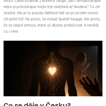
MUDr. Lukáš Koukolík z Bohnice varuje: „Bez farmakoterapie
nebo psychoterapie může být neúčinná až škodlivá.“ To zní
strašně. Ale je to pravda. Některé lidé se po prvním sezení
cítí ještě hůř. Ne proto, že masáž špatně funguje. Ale proto,
že se objeví emoce, které už dlouho potlačovali. A nevědí,
co s nimi.
Co se děje v Česku?