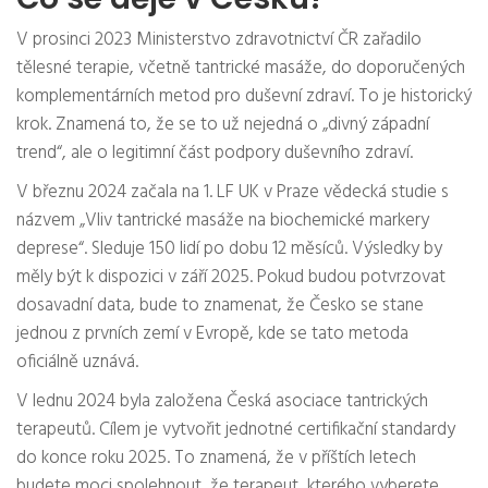
V prosinci 2023 Ministerstvo zdravotnictví ČR zařadilo
tělesné terapie, včetně tantrické masáže, do doporučených
komplementárních metod pro duševní zdraví. To je historický
krok. Znamená to, že se to už nejedná o „divný západní
trend“, ale o legitimní část podpory duševního zdraví.
V březnu 2024 začala na 1. LF UK v Praze vědecká studie s
názvem „Vliv tantrické masáže na biochemické markery
deprese“. Sleduje 150 lidí po dobu 12 měsíců. Výsledky by
měly být k dispozici v září 2025. Pokud budou potvrzovat
dosavadní data, bude to znamenat, že Česko se stane
jednou z prvních zemí v Evropě, kde se tato metoda
oficiálně uznává.
V lednu 2024 byla založena Česká asociace tantrických
terapeutů. Cílem je vytvořit jednotné certifikační standardy
do konce roku 2025. To znamená, že v příštích letech
budete moci spolehnout, že terapeut, kterého vyberete,