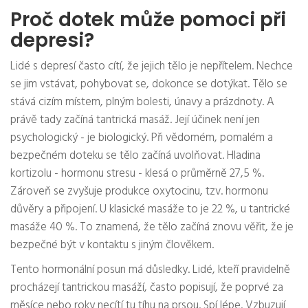
Proč dotek může pomoci při
depresi?
Lidé s depresí často cítí, že jejich tělo je nepřítelem. Nechce
se jim vstávat, pohybovat se, dokonce se dotýkat. Tělo se
stává cizím místem, plným bolesti, únavy a prázdnoty. A
právě tady začíná tantrická masáž. Její účinek není jen
psychologický - je biologický. Při vědomém, pomalém a
bezpečném doteku se tělo začíná uvolňovat. Hladina
kortizolu - hormonu stresu - klesá o průměrně 27,5 %.
Zároveň se zvyšuje produkce oxytocinu, tzv. hormonu
důvěry a připojení. U klasické masáže to je 22 %, u tantrické
masáže 40 %. To znamená, že tělo začíná znovu věřit, že je
bezpečné být v kontaktu s jiným člověkem.
Tento hormonální posun má důsledky. Lidé, kteří pravidelně
procházejí tantrickou masáží, často popisují, že poprvé za
měsíce nebo roky necítí tu tíhu na prsou. Spí lépe. Vzbuzují