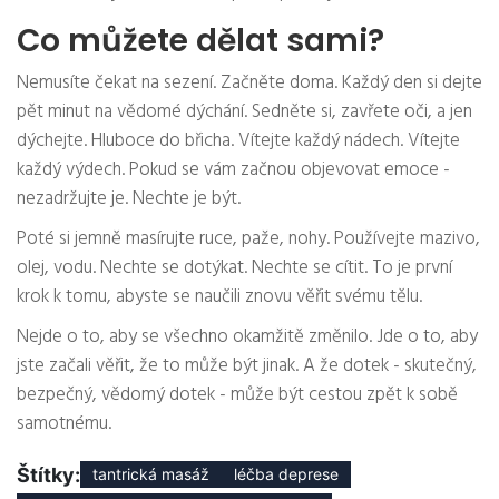
Co můžete dělat sami?
Nemusíte čekat na sezení. Začněte doma. Každý den si dejte
pět minut na vědomé dýchání. Sedněte si, zavřete oči, a jen
dýchejte. Hluboce do břicha. Vítejte každý nádech. Vítejte
každý výdech. Pokud se vám začnou objevovat emoce -
nezadržujte je. Nechte je být.
Poté si jemně masírujte ruce, paže, nohy. Používejte mazivo,
olej, vodu. Nechte se dotýkat. Nechte se cítit. To je první
krok k tomu, abyste se naučili znovu věřit svému tělu.
Nejde o to, aby se všechno okamžitě změnilo. Jde o to, aby
jste začali věřit, že to může být jinak. A že dotek - skutečný,
bezpečný, vědomý dotek - může být cestou zpět k sobě
samotnému.
Štítky:
tantrická masáž
léčba deprese