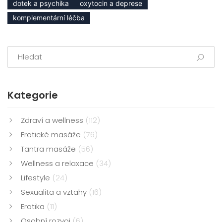
dotek a psychika
oxytocin a deprese
komplementární léčba
Kategorie
Zdraví a wellness
(112)
Erotické masáže
(76)
Tantra masáže
(56)
Wellness a relaxace
(34)
Lifestyle
(24)
Sexualita a vztahy
(16)
Erotika
(11)
Osobní rozvoj
(6)