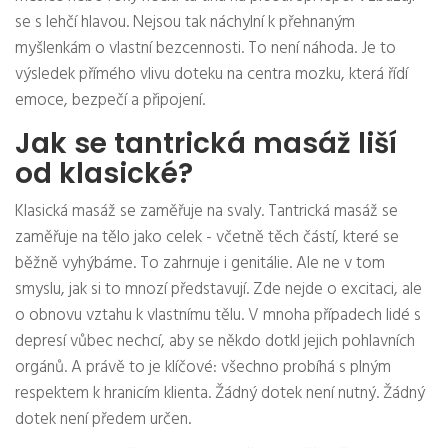
se s lehčí hlavou. Nejsou tak náchylní k přehnaným
myšlenkám o vlastní bezcennosti. To není náhoda. Je to
výsledek přímého vlivu doteku na centra mozku, která řídí
emoce, bezpečí a připojení.
Jak se tantrická masáž liší
od klasické?
Klasická masáž se zaměřuje na svaly. Tantrická masáž se
zaměřuje na tělo jako celek - včetně těch částí, které se
běžně vyhýbáme. To zahrnuje i genitálie. Ale ne v tom
smyslu, jak si to mnozí představují. Zde nejde o excitaci, ale
o obnovu vztahu k vlastnímu tělu. V mnoha případech lidé s
depresí vůbec nechcí, aby se někdo dotkl jejich pohlavních
orgánů. A právě to je klíčové: všechno probíhá s plným
respektem k hranicím klienta. Žádný dotek není nutný. Žádný
dotek není předem určen.