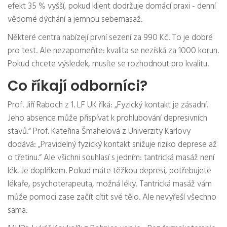
efekt 35 % vyšší, pokud klient dodržuje domácí praxi - denní
vědomé dýchání a jemnou sebemasaž.
Některé centra nabízejí první sezení za 990 Kč. To je dobré
pro test. Ale nezapomeňte: kvalita se nezíská za 1000 korun.
Pokud chcete výsledek, musíte se rozhodnout pro kvalitu.
Co říkají odborníci?
Prof. Jiří Raboch z 1. LF UK říká: „Fyzický kontakt je zásadní.
Jeho absence může přispívat k prohlubování depresivních
stavů.“ Prof. Kateřina Šmahelová z Univerzity Karlovy
dodává: „Pravidelný fyzický kontakt snižuje riziko deprese až
o třetinu.“ Ale všichni souhlasí s jedním: tantrická masáž není
lék. Je doplňkem. Pokud máte těžkou depresi, potřebujete
lékaře, psychoterapeuta, možná léky. Tantrická masáž vám
může pomoci zase začít cítit své tělo. Ale nevyřeší všechno
sama.