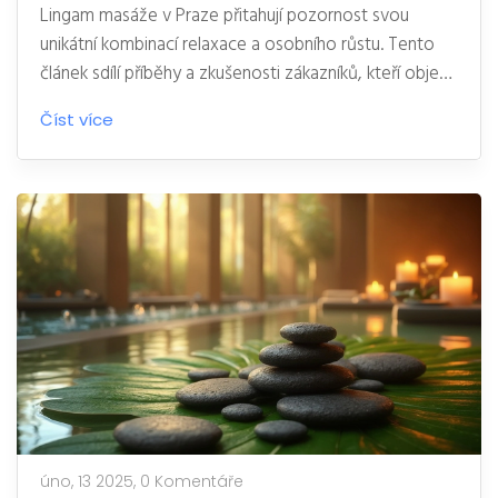
Lingam masáže v Praze přitahují pozornost svou
unikátní kombinací relaxace a osobního růstu. Tento
článek sdílí příběhy a zkušenosti zákazníků, kteří objevili
nové dimenze uvolnění a spirituality. Poznejte, co
Číst více
můžete očekávat, jak se připravit a kde v Praze najít
kvalitní služby. Čtěte dále pro praktické tipy a inspiraci
k vyzkoušení této speciální masáže.
úno, 13 2025,
0 Komentáře