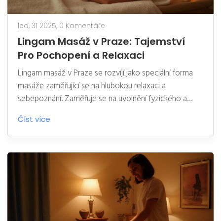
led, 31 2025,
0 Komentáře
Lingam Masáž v Praze: Tajemství
Pro Pochopení a Relaxaci
Lingam masáž v Praze se rozvíjí jako speciální forma
masáže zaměřující se na hlubokou relaxaci a
sebepoznání. Zaměřuje se na uvolnění fyzického a
mentálního napětí, a to skrze vědomý dotyk a
Číst více
dechová cvičení. V článku najdete tipy, jak se na tuto
zkušenost připravit, a důvody, proč by ji měl každý
muž alespoň jednou v životě vyzkoušet. Věnuje se
také kulturním a historickým kořenům této masážní
techniky.