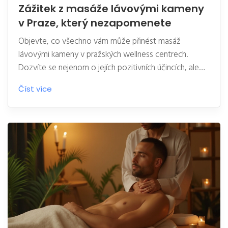
Zážitek z masáže lávovými kameny
v Praze, který nezapomenete
Objevte, co všechno vám může přinést masáž
lávovými kameny v pražských wellness centrech.
Dozvíte se nejenom o jejích pozitivních účincích, ale
také o tom, jak se na ni připravit a co od ní očekávat.
Číst více
Masáž lávovými kameny má své kořeny v pradávných
kulturách a díky svým blahodárným účinkům získává
stále větší oblibu. Příjemné teplo kamenů může
výrazně pomoci při stresu nebo svalovém napětí.
Přečtěte si praktické tipy a zajímavosti, které vám
pomohou si tento nezapomenutelný zážitek skutečně
užít.