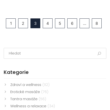
dozvědí, jak vytvořit dokonalou atmosféru i jaké chyby
se vyvarovat během masáže.
1
2
3
4
5
6
…
8
Kategorie
Zdraví a wellness
(112)
Erotické masáže
(76)
Tantra masáže
(56)
Wellness a relaxace
(34)