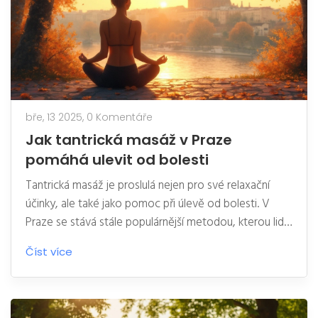
bře, 13 2025,
0 Komentáře
Jak tantrická masáž v Praze
pomáhá ulevit od bolesti
Tantrická masáž je proslulá nejen pro své relaxační
účinky, ale také jako pomoc při úlevě od bolesti. V
Praze se stává stále populárnější metodou, kterou lidé
využívají pro zmírnění fyzických i emocionálních obtíží.
Číst více
Tento článek se zabývá tím, jak tantrická masáž může
přinést úlevu, proč ji lidé volí a jak odlišit profesionální
službu od neprofesionální. Dozvíte se také o různých
technikách, které se používají v průběhu masáže.