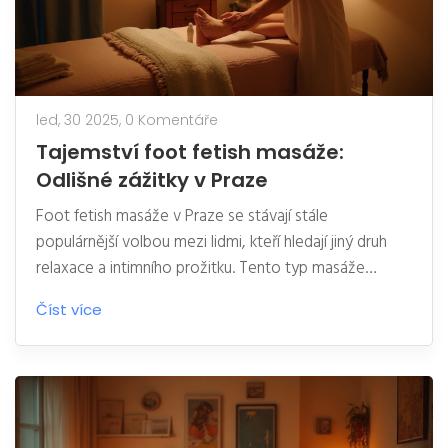
led, 30 2025,
0 Komentáře
Tajemství foot fetish masáže:
Odlišné zážitky v Praze
Foot fetish masáže v Praze se stávají stále
populárnější volbou mezi lidmi, kteří hledají jiný druh
relaxace a intimního prožitku. Tento typ masáže
kombinuje tradiční techniky s důrazem na nohy a
Číst více
chodidla, což může přinášet nejen fyzickou úlevu, ale
také být zdrojem jedinečné mentální stimulace.
Pražské salony nabízejí různé přístupy k těmto
masážím, čímž umožňují zvolit si zážitek přesně podle
osobních preferencí. V článku se dozvíte praktické