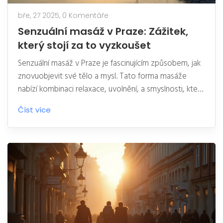
bře, 27 2025,
0 Komentáře
Senzuální masáž v Praze: Zážitek,
který stojí za to vyzkoušet
Senzuální masáž v Praze je fascinujícím způsobem, jak
znovuobjevit své tělo a mysl. Tato forma masáže
nabízí kombinaci relaxace, uvolnění, a smyslnosti, která
je nezapomenutelná. I v rušném městě, jako je Praha,
Číst více
si můžete dopřát chvíle klidu a pohody.
Prozkoumáme, proč je tento zážitek tolik oblíbený a
jaké tipy vám pomohou si ho naplno užít.