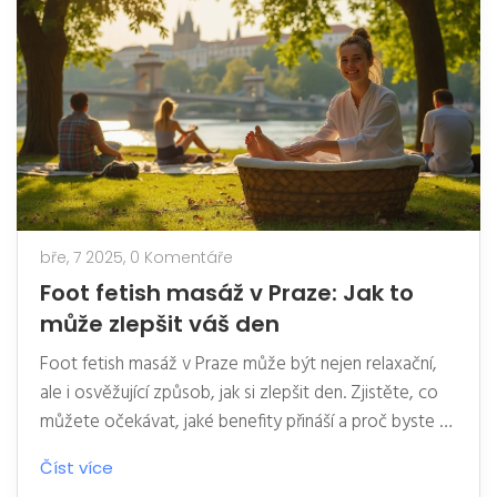
bře, 7 2025,
0 Komentáře
Foot fetish masáž v Praze: Jak to
může zlepšit váš den
Foot fetish masáž v Praze může být nejen relaxační,
ale i osvěžující způsob, jak si zlepšit den. Zjistěte, co
můžete očekávat, jaké benefity přináší a proč byste to
měli vyzkoušet. Prozkoumejte, jak tato speciální
Číst více
masáž stimuluje vaše smysly a přináší pocit pohody.