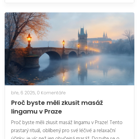
bře, 6 2025,
0 Komentáře
Proč byste měli zkusit masáž
lingamu v Praze
Proč byste měli zkusit masáž lingamu v Praze! Tento
prastarý rituál, oblíbený pro své léčivé a relaxační
účinky, je víc než jen obyčejná masáž. Dozvíte se o