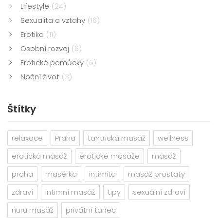
Lifestyle
(24)
Sexualita a vztahy
(16)
Erotika
(11)
Osobní rozvoj
(6)
Erotické pomůcky
(6)
Noční život
(3)
Štítky
relaxace
Praha
tantrická masáž
wellness
erotická masáž
erotické masáže
masáž
praha
masérka
intimita
masáž prostaty
zdraví
intimní masáž
tipy
sexuální zdraví
nuru masáž
privátní tanec