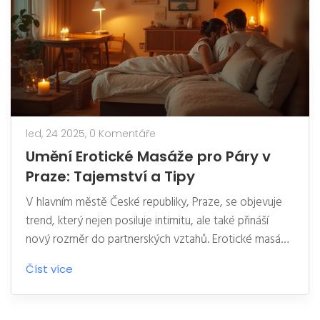
tipy, jak si užít foot fetish masáž naplno a co od této
služby očekávat.
led, 24 2025,
0 Komentáře
Umění Erotické Masáže pro Páry v
Praze: Tajemství a Tipy
V hlavním městě České republiky, Praze, se objevuje
trend, který nejen posiluje intimitu, ale také přináší
nový rozměr do partnerských vztahů. Erotické masáže
pro páry nabízí unikátní způsob, jak prohloubit spojení
Číst více
mezi partnery a zároveň se oddat hlubokému relaxu.
Článek zkoumá tajemství úspěšné masáže, včetně tipů
na zvolení správného prostředí a technik. Čtenáři se