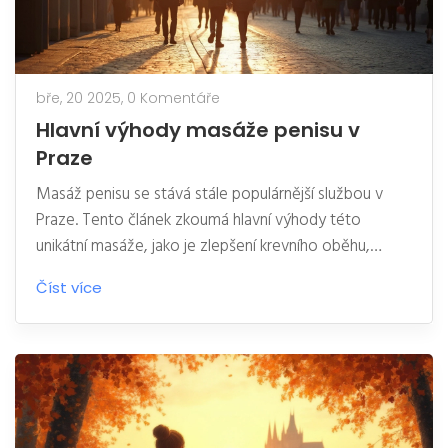
bře, 20 2025,
0 Komentáře
Hlavní výhody masáže penisu v
Praze
Masáž penisu se stává stále populárnější službou v
Praze. Tento článek zkoumá hlavní výhody této
unikátní masáže, jako je zlepšení krevního oběhu,
snížení stresu a podpora sexuálního zdraví. Tipy na
Číst více
výběr správného maséra a co od procedury očekávat
dělají tento průvodce nepostradatelným pro každého,
kdo chce zlepšit svůj intimní život. V článku se
zaměříme na praktické rady a klíčové informace, které
mohou výrazně přispět ke kvalitnějšímu prožitku.