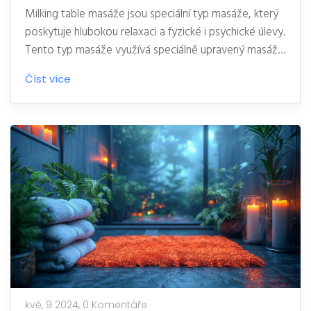
Milking table masáže jsou speciální typ masáže, který
poskytuje hlubokou relaxaci a fyzické i psychické úlevy.
Tento typ masáže využívá speciálně upravený masážní
stůl, který umožňuje dostupnost a pohodlí při
Číst více
zaměření se na specifické oblasti těla. V článku
probereme, jak milking table masáž funguje, jaké jsou
její hlavní výhody a pro koho je nejvhodnější.
kvě, 9 2024,
0 Komentáře