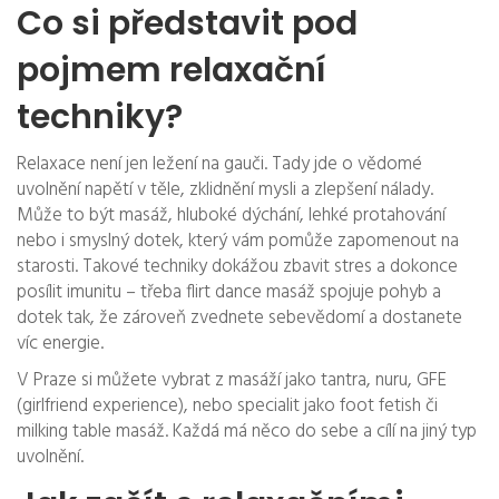
Co si představit pod
pojmem relaxační
techniky?
Relaxace není jen ležení na gauči. Tady jde o vědomé
uvolnění napětí v těle, zklidnění mysli a zlepšení nálady.
Může to být masáž, hluboké dýchání, lehké protahování
nebo i smyslný dotek, který vám pomůže zapomenout na
starosti. Takové techniky dokážou zbavit stres a dokonce
posílit imunitu – třeba flirt dance masáž spojuje pohyb a
dotek tak, že zároveň zvednete sebevědomí a dostanete
víc energie.
V Praze si můžete vybrat z masáží jako tantra, nuru, GFE
(girlfriend experience), nebo specialit jako foot fetish či
milking table masáž. Každá má něco do sebe a cílí na jiný typ
uvolnění.