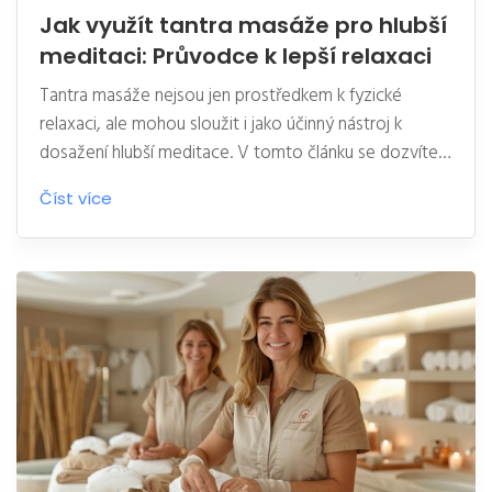
Jak využít tantra masáže pro hlubší
meditaci: Průvodce k lepší relaxaci
Tantra masáže nejsou jen prostředkem k fyzické
relaxaci, ale mohou sloužit i jako účinný nástroj k
dosažení hlubší meditace. V tomto článku se dozvíte,
jak spojit tantra masáže s meditativními technikami pro
Číst více
dosažení psychického klidu a lepšího poznání sebe
sama. Nabízí praktické tipy, jak začít, jaké techniky
používat a jaké benefity můžete očekávat. Vysvětlíme
i historii a filozofii za tantra masážemi, což vám
umožní plně pochopit, jak mohou tyto praktiky
obohatit váš osobní i duchovní život.