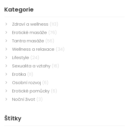
Doporučuji to všem, kteří hledají nový způsob, jak
Kategorie
zvládnout stres a hledají naprostý relax.
Zdraví a wellness
(113)
Erotické masáže
(76)
Tantra masáže
(56)
Wellness a relaxace
(34)
Lifestyle
(24)
Sexualita a vztahy
(16)
Erotika
(11)
Osobní rozvoj
(6)
Erotické pomůcky
(6)
Noční život
(3)
Štítky