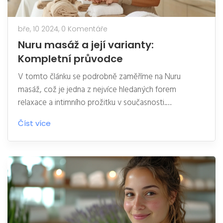
bře, 10 2024,
0 Komentáře
Nuru masáž a její varianty:
Kompletní průvodce
V tomto článku se podrobně zaměříme na Nuru
masáž, což je jedna z nejvíce hledaných forem
relaxace a intimního prožitku v současnosti.
Prozkoumáme nejen její základní principy, ale také se
Číst více
dozvíte o nejrůznějších variantách, které existují.
Zjistíte, jak může Nuru masáž obohatit váš intimní
život, zlepšit vaše zdraví a jaké jsou její nejčastější
varianty. Poskytneme praktické tipy, jak si Nuru masáž
můžete užít na maximum a jaké benefity může přinést
do vašeho života.