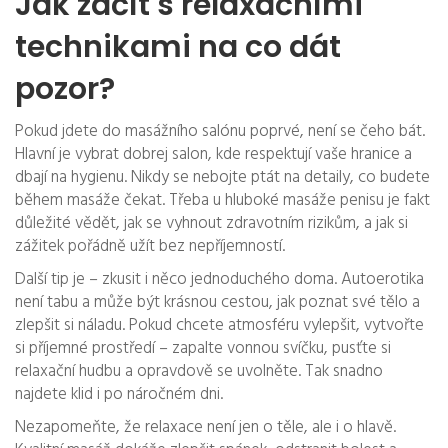
Jak začít s relaxačními
technikami na co dát
pozor?
Pokud jdete do masážního salónu poprvé, není se čeho bát.
Hlavní je vybrat dobrej salon, kde respektují vaše hranice a
dbají na hygienu. Nikdy se nebojte ptát na detaily, co budete
během masáže čekat. Třeba u hluboké masáže penisu je fakt
důležité vědět, jak se vyhnout zdravotním rizikům, a jak si
zážitek pořádně užít bez nepříjemností.
Další tip je – zkusit i něco jednoduchého doma. Autoerotika
není tabu a může být krásnou cestou, jak poznat své tělo a
zlepšit si náladu. Pokud chcete atmosféru vylepšit, vytvořte
si příjemné prostředí – zapalte vonnou svíčku, pusťte si
relaxační hudbu a opravdově se uvolněte. Tak snadno
najdete klid i po náročném dni.
Nezapomeňte, že relaxace není jen o těle, ale i o hlavě.