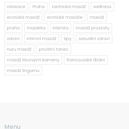
relaxace
Praha
tantrická masáž
wellness
erotická masáž
erotické masáže
masáž
praha
masérka
intimita
masáž prostaty
zdraví
intimní masáž
tipy
sexuální zdraví
nuru masáž
privátní tanec
masáž lávovými kameny
francouzské líbání
masáž lingamu
Menu