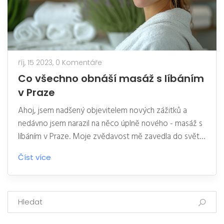
říj, 15 2023,
0 Komentáře
Co všechno obnáší masáž s líbáním
v Praze
Ahoj, jsem nadšený objevitelem nových zážitků a
nedávno jsem narazil na něco úplně nového - masáž s
líbáním v Praze. Moje zvědavost mě zavedla do světa
jemných doteků a intimních momentů, které přinášejí
Číst více
tato unikátní relaxační seance. Je to zcela jiný zážitek,
než jsem měl dříve, a vzal mě to nejen na cestu
poznání, ale také mě uvolnilo na úplně nové úrovni.
Vestavte si pocit svobody, míru a relaxace, který
přináší tato masáž, k níž je přidáno ještě líbání.