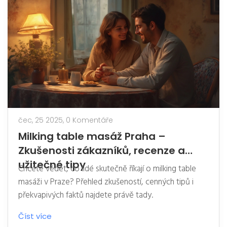
čec, 25 2025,
0 Komentáře
Milking table masáž Praha –
Zkušenosti zákazníků, recenze a
užitečné tipy
Chcete vědět, co lidé skutečně říkají o milking table
masáži v Praze? Přehled zkušeností, cenných tipů i
překvapivých faktů najdete právě tady.
Číst více