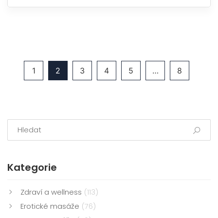
1
2
3
4
5
…
8
Kategorie
Zdraví a wellness
(113)
Erotické masáže
(76)