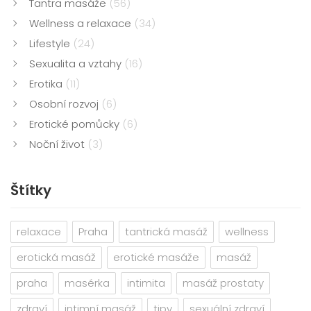
Tantra masáže
(56)
Wellness a relaxace
(34)
Lifestyle
(24)
Sexualita a vztahy
(16)
Erotika
(11)
Osobní rozvoj
(6)
Erotické pomůcky
(6)
Noční život
(3)
Štítky
relaxace
Praha
tantrická masáž
wellness
erotická masáž
erotické masáže
masáž
praha
masérka
intimita
masáž prostaty
zdraví
intimní masáž
tipy
sexuální zdraví