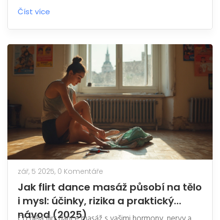
Číst více
zář, 5 2025,
0 Komentáře
Jak flirt dance masáž působí na tělo
i mysl: účinky, rizika a praktický
návod (2025)
Co dělá flirt dance masáž s vašimi hormony, nervy a