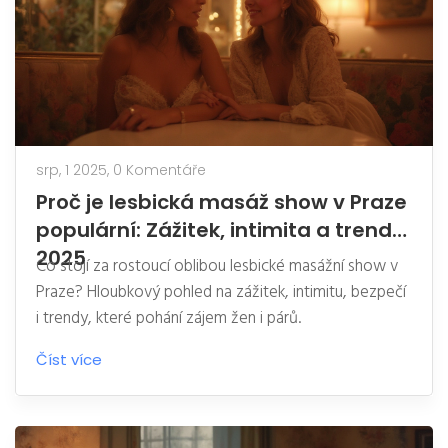
srp, 1 2025,
0 Komentáře
Proč je lesbická masáž show v Praze
populární: Zážitek, intimita a trendy
2025
Co stojí za rostoucí oblibou lesbické masážní show v
Praze? Hloubkový pohled na zážitek, intimitu, bezpečí
i trendy, které pohání zájem žen i párů.
Číst více