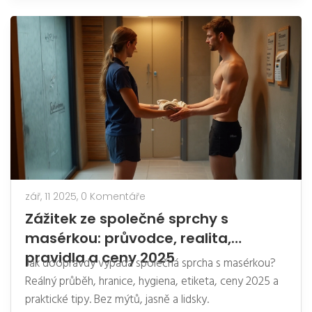
zář, 11 2025,
0 Komentáře
Zážitek ze společné sprchy s
masérkou: průvodce, realita,
pravidla a ceny 2025
Jak doopravdy vypadá společná sprcha s masérkou?
Reálný průběh, hranice, hygiena, etiketa, ceny 2025 a
praktické tipy. Bez mýtů, jasně a lidsky.