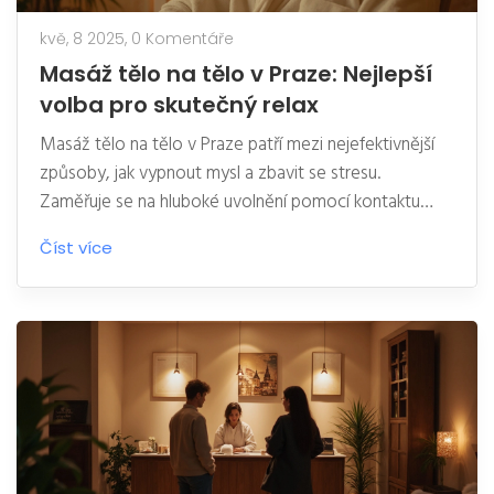
kvě, 8 2025,
0 Komentáře
Masáž tělo na tělo v Praze: Nejlepší
volba pro skutečný relax
Masáž tělo na tělo v Praze patří mezi nejefektivnější
způsoby, jak vypnout mysl a zbavit se stresu.
Zaměřuje se na hluboké uvolnění pomocí kontaktu
celého těla masérky s tělem klienta. V článku najdete
Číst více
praktické tipy, zajímavosti i doporučení, jak si tuto
službu opravdu užít. Probereme, proč tahle masáž
funguje, komu je určená a jak poznat kvalitní salon.
Nakonec přidám několik rad, jak se na takovou masáž
správně připravit.