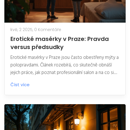
kvě, 2 2025,
0 Komentáře
Erotické masérky v Praze: Pravda
versus předsudky
Erotické masérky v Praze jsou často obestřeny mýty a
polopravdami. Článek rozebírá, co skutečně obnáší
jejich práce, jak poznat profesionální salon a na co si
dát pozor při výběru masérky. Vysvětluje rozdíl mezi
Číst více
mýty a realitou i praktické rady pro první návštěvu.
Přináší zkušenosti klientů a jednoduché tipy pro
bezpečný a pohodový zážitek.