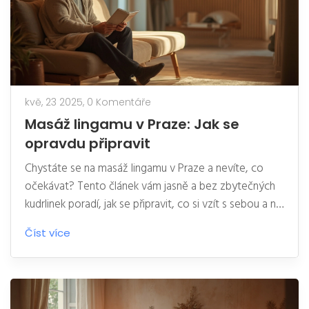
kvě, 23 2025,
0 Komentáře
Masáž lingamu v Praze: Jak se
opravdu připravit
Chystáte se na masáž lingamu v Praze a nevíte, co
očekávat? Tento článek vám jasně a bez zbytečných
kudrlinek poradí, jak se připravit, co si vzít s sebou a na
co se zaměřit už před samotným termínem. Dozvíte
Číst více
se, proč je důležité nastavit si hranice a proč se
většina trapných situací vyřeší jednoduchou
komunikací. Nechybí praktické rady ani konkrétní tipy
od zkušených návštěvníků pražských salónů. Konec