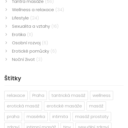
Tantra masáže
(56)
Wellness a relaxace
(34)
Lifestyle
(24)
Sexualita a vztahy
(16)
Erotika
(11)
Osobní rozvoj
(6)
Erotické pomůcky
(6)
Noční život
(3)
Štítky
relaxace
Praha
tantrická masáž
wellness
erotická masáž
erotické masáže
masáž
praha
masérka
intimita
masáž prostaty
zdraví
intimní masáž
tipy
sexuální zdraví