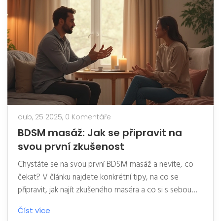
dub, 25 2025,
0 Komentáře
BDSM masáž: Jak se připravit na
svou první zkušenost
Chystáte se na svou první BDSM masáž a nevíte, co
čekat? V článku najdete konkrétní tipy, na co se
připravit, jak najít zkušeného maséra a co si s sebou
vzít. Dozvíte se, proč je komunikace klíčová a jak
Číst více
zvládnout stud nebo nervozitu. Jednoduše a jasně, ať