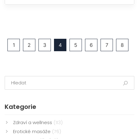
svojí první zkušenost zvládnete v klidu a bezpečně.
1
2
3
4
5
6
7
8
Kategorie
Zdraví a wellness
(113)
Erotické masáže
(76)