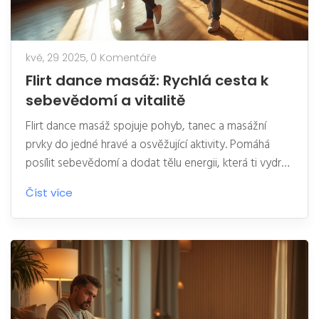
kvě, 29 2025,
0 Komentáře
Flirt dance masáž: Rychlá cesta k
sebevědomí a vitalitě
Flirt dance masáž spojuje pohyb, tanec a masážní
prvky do jedné hravé a osvěžující aktivity. Pomáhá
posílit sebevědomí a dodat tělu energii, která ti vydrží
celý den. Hodí se pro každého, kdo se chce cítit lépe
Číst více
ve svém těle a zároveň si užít chvíle radosti. V článku
najdeš tipy, jak začít, i zajímavé postřehy o tom, proč
flirt dance masáž přitahuje stále víc lidí. Pokud hledáš
nenáročný způsob, jak si zvednout náladu a vitalitu, jsi
tady správně.