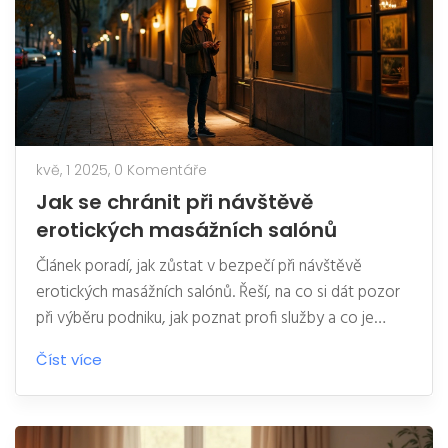
kvě, 1 2025,
0 Komentáře
Jak se chránit při návštěvě
erotických masážních salónů
Článek poradí, jak zůstat v bezpečí při návštěvě
erotických masážních salónů. Řeší, na co si dát pozor
při výběru podniku, jak poznat profi služby a co je
důležité pro zdraví i anonymitu. Nabídne konkrétní tipy
Číst více
jak chránit sebe i své soukromí a upozorní na triky a
pasti. Vše jednoduše a otevřeně podle zkušeností i
překvapivých faktů.