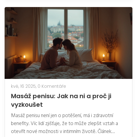
zapomene na svět kolem. Malé detaily dokážou
udělat z masáže opravdový zážitek.
kvě, 16 2025,
0 Komentáře
Masáž penisu: Jak na ni a proč ji
vyzkoušet
Masáž penisu není jen o potěšení, má i zdravotní
benefity. Víc lidí zjišťuje, že to může zlepšit vztah a
otevřít nové možnosti v intimním životě. Článek