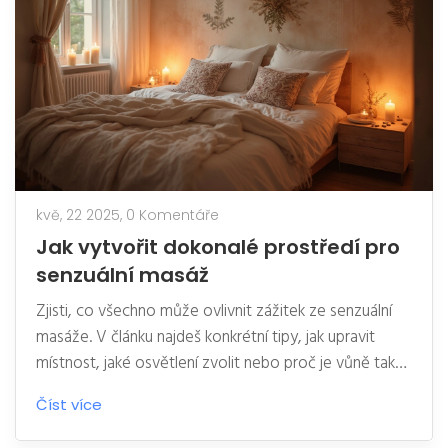
nervozity – pojďte do toho s hlavou čistou.
kvě, 22 2025,
0 Komentáře
Jak vytvořit dokonalé prostředí pro
senzuální masáž
Zjisti, co všechno může ovlivnit zážitek ze senzuální
masáže. V článku najdeš konkrétní tipy, jak upravit
místnost, jaké osvětlení zvolit nebo proč je vůně tak
důležitá. Dostaneš rady ohledně hudby, teploty i
Číst více
výběru masažních olejů. Naučíš se, jak jednoduše
vytvořit atmosféru, při které se každý uvolní a