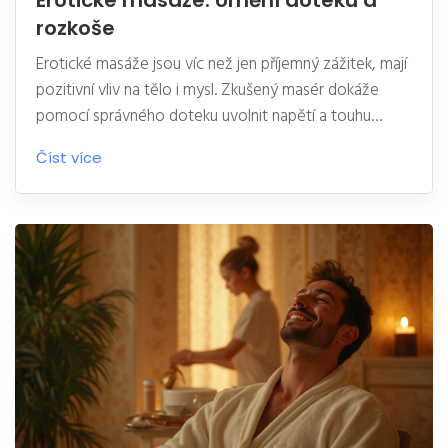
Erotické masáže: Umění doteku a
rozkoše
Erotické masáže jsou víc než jen příjemný zážitek, mají
pozitivní vliv na tělo i mysl. Zkušený masér dokáže
pomocí správného doteku uvolnit napětí a touhu
zároveň. Lidé často objevují nové stránky vlastní
Číst více
sexuality a učí se otevřeně komunikovat o svých
přáních. Článek přináší tipy, jak najít kvalitní salon, jaké
techniky existují a na co si dát pozor při výběru. Fakta
a rady ocení každý, kdo chce tuto vzrušující formu
relaxace opravdu poznat.