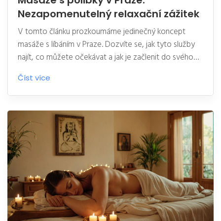
Masáže s polibky v Praze:
Nezapomenutelný relaxační zážitek
V tomto článku prozkoumáme jedinečný koncept
masáže s líbáním v Praze. Dozvíte se, jak tyto služby
najít, co můžete očekávat a jak je začlenit do svého
plánu, abyste dosáhli maximálního relaxačního zážitku.
Číst více