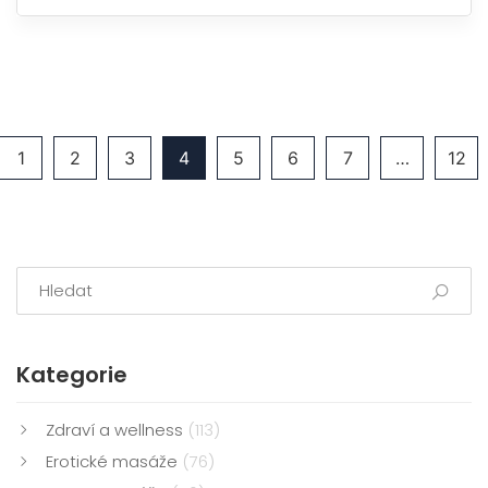
1
2
3
4
5
6
7
…
12
Kategorie
Zdraví a wellness
(113)
Erotické masáže
(76)