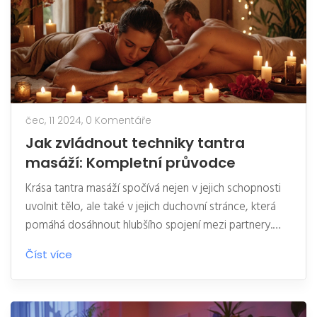
čec, 11 2024,
0 Komentáře
Jak zvládnout techniky tantra
masáží: Kompletní průvodce
Krása tantra masáží spočívá nejen v jejich schopnosti
uvolnit tělo, ale také v jejich duchovní stránce, která
pomáhá dosáhnout hlubšího spojení mezi partnery.
Tento průvodce nabízí základní informace a praktické
Číst více
tipy, jak začít s tantra masáží, rozebírá její techniky a
jejich přínosy pro tělo i duši.