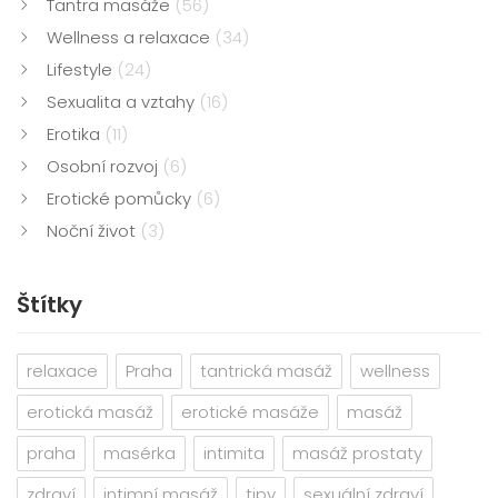
Tantra masáže
(56)
Wellness a relaxace
(34)
Lifestyle
(24)
Sexualita a vztahy
(16)
Erotika
(11)
Osobní rozvoj
(6)
Erotické pomůcky
(6)
Noční život
(3)
Štítky
relaxace
Praha
tantrická masáž
wellness
erotická masáž
erotické masáže
masáž
praha
masérka
intimita
masáž prostaty
zdraví
intimní masáž
tipy
sexuální zdraví