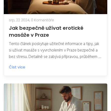
srp, 22 2024,
0 Komentáře
Jak bezpečně užívat erotické
masáže v Praze
Tento článek poskytuje užitečné informace a tipy, jak
si užívat masáže s vyvrcholením v Praze bezpečně a
bez stresu. Detailně se zabývá přípravou, průběhem a
hygienou během těchto specifických masáží.
Číst více
Poskytuje rady na co si dát pozor při výběru maséra či
masérky. Pomocí praktických tipů zajišťuje, že vaše
zkušenost bude příjemná a bezpečná.