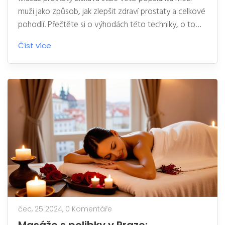
muži jako způsob, jak zlepšit zdraví prostaty a celkové
pohodlí. Přečtěte si o výhodách této techniky, o tom,
jak správně provádět masáž prostaty, a kde najít
Číst více
odborníky v Praze. Tento článek poskytuje užitečné
tipy a informace, které vám pomohou rozhodnout se,
zda je pro vás masáž prostaty tou správnou volbou.
čec, 25 2024,
0 Komentáře