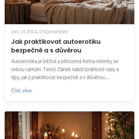
čec, 14 2024,
0 Komentáře
Jak praktikovat autoerotiku
bezpečně a s důvěrou
Autoerotika je běžná a přirozená forma intimity se
sebou samým. Tento článek nabízí praktické rady a
tipy, jak ji praktikovat bezpečně a s důvěrou.
Zaměřujeme se na význam fyzického a duševního
Číst více
zdraví, vhodné prostředí a techniky pro maximalizaci
potěšení.