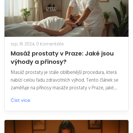
srp, 16 2024,
0 Komentáře
Masáž prostaty v Praze: Jaké jsou
výhody a přínosy?
Masáž prostaty je stále oblíbenější procedura, která
nabízí celou řadu zdravotních výhod. Tento článek se
zaměřuje na přínosy masáže prostaty v Praze, jaké
zdravotní výhody může přinést a tipy na tento typ
Číst více
masáže. Užitečné informace pro všechny, kdo zvažují
tuto proceduru.