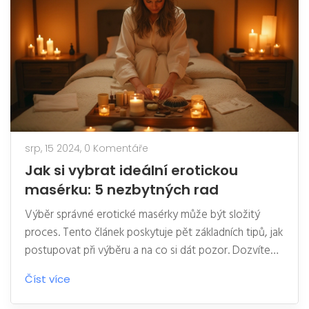
srp, 15 2024,
0 Komentáře
Jak si vybrat ideální erotickou
masérku: 5 nezbytných rad
Výběr správné erotické masérky může být složitý
proces. Tento článek poskytuje pět základních tipů, jak
postupovat při výběru a na co si dát pozor. Dozvíte
se, jaké kvality by měla mít dobrá masérka a jak
Číst více
vyhodnotit její služby. Spolehněte se na osvědčené
rady, které vám pomohou najít tu pravou.