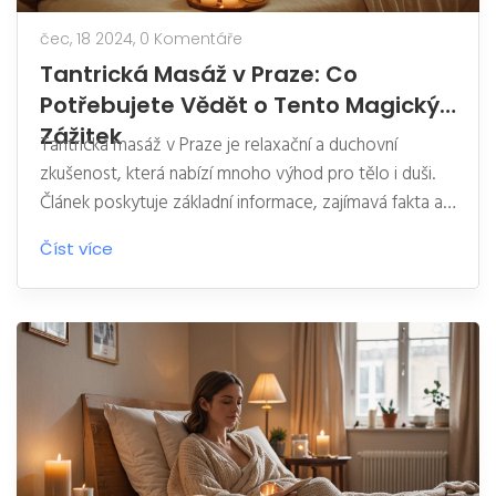
čec, 18 2024,
0 Komentáře
Tantrická Masáž v Praze: Co
Potřebujete Vědět o Tento Magický
Zážitek
Tantrická masáž v Praze je relaxační a duchovní
zkušenost, která nabízí mnoho výhod pro tělo i duši.
Článek poskytuje základní informace, zajímavá fakta a
tipy, jak najít správné místo pro tantrickou masáž.
Číst více
Objasňuje, co můžete očekávat během masáže a jak
se na ni připravit. Tento magický zážitek může být
cesta k hlubší intimitě a sebepoznání.