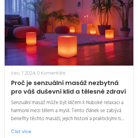
čec, 7 2024,
0 Komentáře
Proč je senzuální masáž nezbytná
pro váš duševní klid a tělesné zdraví
Senzuální masáž může být klíčem k hluboké relaxaci a
harmonií mezi tělem a myslí. Tento článek se zabývá
benefity těchto masáží, jejich historií a praktickými tipy
pro začátek. Vysvětlíme, jak tato technika může
Číst více
zlepšit vaše fyzické i duševní zdraví.