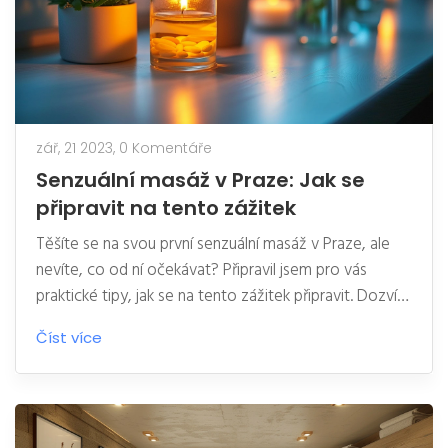
zář, 21 2023,
0 Komentáře
Senzuální masáž v Praze: Jak se
připravit na tento zážitek
Těšíte se na svou první senzuální masáž v Praze, ale
nevíte, co od ní očekávat? Připravil jsem pro vás
praktické tipy, jak se na tento zážitek připravit. Dozvíte
se, jaké techniky masér používá a jak může taková
Číst více
masáž obohatit váš život. Jsou to osobní zkušenosti,
které byly pro mě naprosto očarující a věřím, že i pro
vás budou.