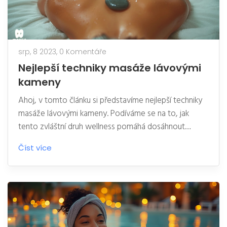
srp, 8 2023,
0 Komentáře
Nejlepší techniky masáže lávovými
kameny
Ahoj, v tomto článku si představíme nejlepší techniky
masáže lávovými kameny. Podíváme se na to, jak
tento zvláštní druh wellness pomáhá dosáhnout
hluboké relaxace a co pro tuto masáž můžete
Číst více
očekávat. Prozkoumáme také, proč je masáž lávovými
kameny tak oblíbená a jaké jsou její hlavní přínosy.
Připravte se na cestu do světa absolutního odpočinku
a blahobytu.