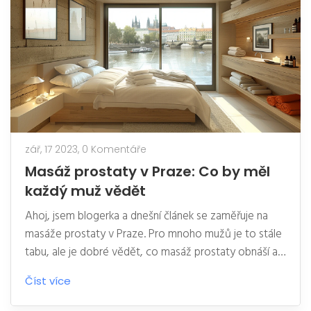
zář, 17 2023,
0 Komentáře
Masáž prostaty v Praze: Co by měl
každý muž vědět
Ahoj, jsem blogerka a dnešní článek se zaměřuje na
masáže prostaty v Praze. Pro mnoho mužů je to stále
tabu, ale je dobré vědět, co masáž prostaty obnáší a
jaké může mít výhody pro muže. Budu se podrobně
Číst více
věnovat proceduře a také diskutovat možné potíže,
které mohou nastat. Takže pokud jste z Prahy a