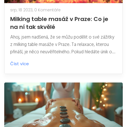
srp, 18 2023,
0 Komentáře
Milking table masáž v Praze: Co je
na ní tak skvělé
Ahoj, jsem nadšená, že se můžu podělit o své zážitky
z milking table masáže v Praze. Ta relaxace, kterou
přináší, je něco neuvěřitelného. Pokud hledáte únik od
stresu a chcete zažít něco nového, vyzkoušejte tuto
Číst více
masáž. Garantuji vám, že vás nezklame. Uvidíte, jak je
milking table skvělá!