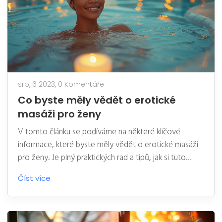
srp, 6 2023,
0 Komentáře
Co byste měly vědět o erotické
masáži pro ženy
V tomto článku se podíváme na některé klíčové
informace, které byste měly vědět o erotické masáži
pro ženy. Je plný praktických rad a tipů, jak si tuto
zkušenost co nejvíce užít. Zjistíme také, jaké mohou
Číst více
být výhody eroické masáže pro vaše zdraví a pohodu.
Jako muž a bloger, který se zabývá touto tématikou,
věřím, že vám tyto informace mohou být velmi