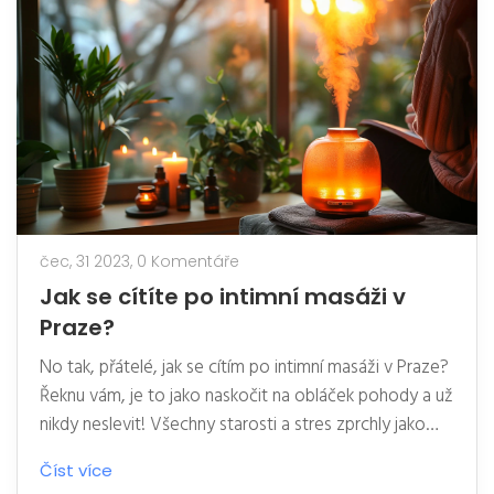
užitečné.
čec, 31 2023,
0 Komentáře
Jak se cítíte po intimní masáži v
Praze?
No tak, přátelé, jak se cítím po intimní masáži v Praze?
Řeknu vám, je to jako naskočit na obláček pohody a už
nikdy neslevit! Všechny starosti a stres zprchly jako
malý déšť v létě. Měli byste to zkusit, je to
Číst více
neuvěřitelně osvěžující zážitek! Jako kdyby vás