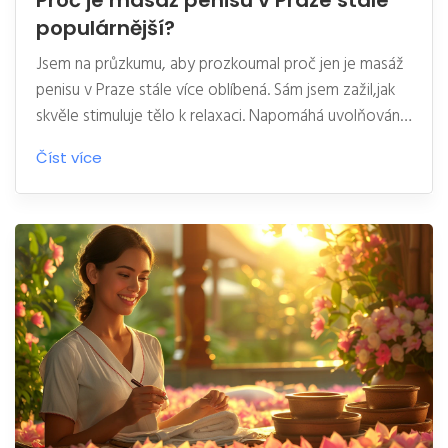
Proč je masáž penisu v Praze stále
populárnější?
Jsem na průzkumu, aby prozkoumal proč jen je masáž
penisu v Praze stále více oblíbená. Sám jsem zažil,jak
skvěle stimuluje tělo k relaxaci. Napomáhá uvolňování
stresu a zvyšuje celkovou pohodu. Zdá se, že více a
Číst více
více místních a cizinců si zjišťuje jejich hodnotu a roste
popularita této službě. Budu zkoumat, jakým
způsobem místní podniky přispívají k tomuto trendu.