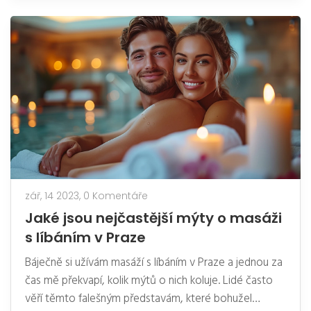
chcete se dozvědět více, přečtěte si tento článek.
zář, 14 2023,
0 Komentáře
Jaké jsou nejčastější mýty o masáži
s líbáním v Praze
Báječně si užívám masáží s líbáním v Praze a jednou za
čas mě překvapí, kolik mýtů o nich koluje. Lidé často
věří těmto falešným představám, které bohužel