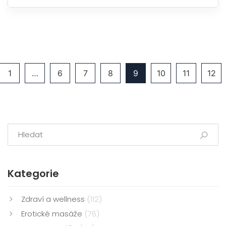
omotala teplá deka štěstí, a to je pocit, který si každý
zaslouží zažít.
1
…
6
7
8
9
10
11
12
Kategorie
Zdraví a wellness
(112)
Erotické masáže
(76)