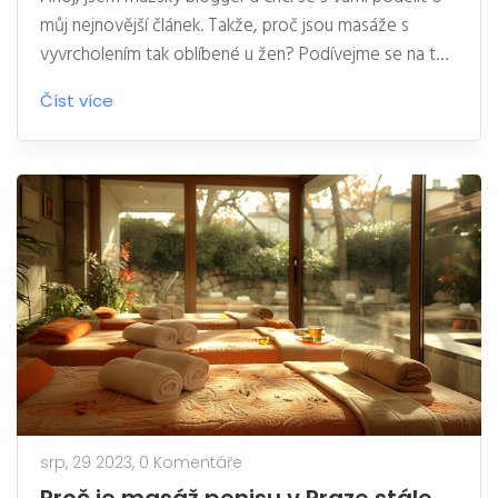
můj nejnovější článek. Takže, proč jsou masáže s
vyvrcholením tak oblíbené u žen? Podívejme se na to
společně. V článku se zaměříme na příčiny tohoto
Číst více
fenoménu, a jak může taková zkušenost přinést
úžasné pocity relaxace a potěšení ženám. Slibuji
vám,že to bude informativní a vzrušující čtení!
srp, 29 2023,
0 Komentáře