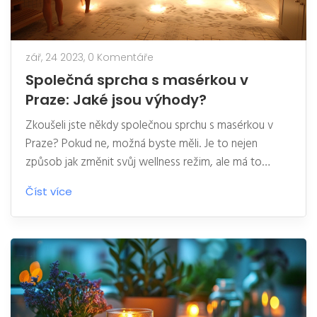
zář, 24 2023,
0 Komentáře
Společná sprcha s masérkou v
Praze: Jaké jsou výhody?
Zkoušeli jste někdy společnou sprchu s masérkou v
Praze? Pokud ne, možná byste měli. Je to nejen
způsob jak změnit svůj wellness režim, ale má to
mnoho výhod! V tomto příspěvku na svém blogu
Číst více
proberu narůstající popularitu společné sprchy a jak
může být prospěšná pro vaše tělo a mysl. Připojte se
do diskuse, chtějte vědět více o této trendové praxi
masáže a objevte, co všechno můžete získat tím, že
se odhodláte vyzkoušet něco nového.