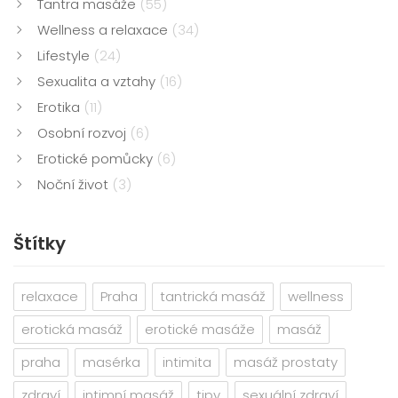
Tantra masáže
(55)
Wellness a relaxace
(34)
Lifestyle
(24)
Sexualita a vztahy
(16)
Erotika
(11)
Osobní rozvoj
(6)
Erotické pomůcky
(6)
Noční život
(3)
Štítky
relaxace
Praha
tantrická masáž
wellness
erotická masáž
erotické masáže
masáž
praha
masérka
intimita
masáž prostaty
zdraví
intimní masáž
tipy
sexuální zdraví