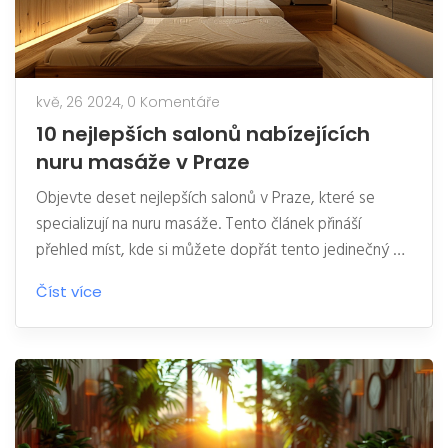
kvě, 26 2024,
0 Komentáře
10 nejlepších salonů nabízejících
nuru masáže v Praze
Objevte deset nejlepších salonů v Praze, které se
specializují na nuru masáže. Tento článek přináší
přehled míst, kde si můžete dopřát tento jedinečný a
relaxační zážitek. Kromě adres a kontaktních informací
Číst více
se dozvíte také tipy a zajímavosti, které vám
pomohou s výběrem toho správného salonu.