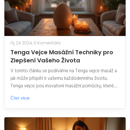
říj, 24 2024,
0 Komentáře
Tenga Vejce Masážní Techniky pro
Zlepšení Vašeho Života
V tomto článku se podíváme na Tenga vejce masáž a
jak může přispět k vašemu každodennímu životu.
Tenga vejce jsou inovativní masážní pomůcky, které
jsou navrženy pro relaxaci a potěšení. Prozkoumáme
Číst více
techniky, které zlepší váš zážitek a pomohou vám
objevit nové dimenze relaxace. Naučíte se, jak
maximálně využít potenciál těchto nenápadných, ale
výkonných masážních nástrojů.