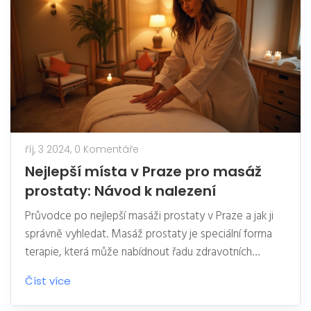
říj, 3 2024,
0 Komentáře
Nejlepší místa v Praze pro masáž
prostaty: Návod k nalezení
Průvodce po nejlepší masáži prostaty v Praze a jak ji
správně vyhledat. Masáž prostaty je speciální forma
terapie, která může nabídnout řadu zdravotních
výhod, pokud je prováděna správně. V Praze existuje
Číst více
mnoho míst nabízejících tuto službu a je důležité
vědět, jak najít ta nejkvalitnější. Tento článek poskytuje