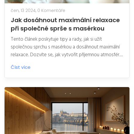
čen, 13 2024,
0 Komentáře
Jak dosáhnout maximální relaxace
při společné sprše s masérkou
Tento článek poskytuje tipy a rady, jak si užít
společnou sprchu s masérkou a dosáhnout maximální
relaxace. Dozvíte se, jak vytvořit příjemnou atmosféru,
jak využít správné masážní techniky a jaké doplňky
Číst více
mohou zvýšit účinnost a pohodlí této zkušenosti.