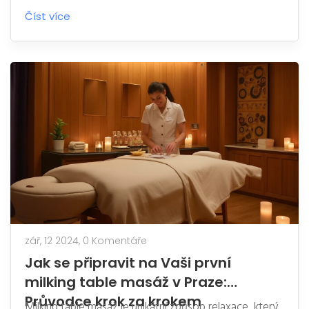
lávových kamenů, aby uvolnil tělo a zklidnil mysl.
Číst více
Článek se zabývá tím, jak tato masážní technika může
zlepšit vaše zdraví, snižovat stres a podporovat
celkovou pohodu.
zář, 12 2024,
0 Komentáře
Jak se připravit na Vaši první
milking table masáž v Praze:
Průvodce krok za krokem
Milking table masáž je unikátní způsob relaxace, který