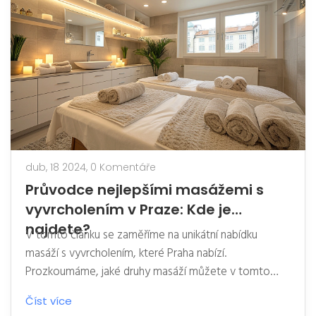
dub, 18 2024,
0 Komentáře
Průvodce nejlepšími masážemi s
vyvrcholením v Praze: Kde je
najdete?
V tomto článku se zaměříme na unikátní nabídku
masáží s vyvrcholením, které Praha nabízí.
Prozkoumáme, jaké druhy masáží můžete v tomto
historickém městě najít, a co byste měli vědět před
Číst více
návštěvou takovýchto salónů. Zároveň podáme tipy