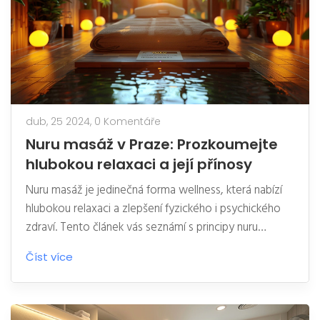
dub, 25 2024,
0 Komentáře
Nuru masáž v Praze: Prozkoumejte
hlubokou relaxaci a její přínosy
Nuru masáž je jedinečná forma wellness, která nabízí
hlubokou relaxaci a zlepšení fyzického i psychického
zdraví. Tento článek vás seznámí s principy nuru
masáže, jejími klíčovými přínosy a jak vybrat správné
Číst více
studio v Praze. Také zjistíte, jaké techniky masérů
přispívají k maximálnímu uvolnění a prohloubení zážitku
z masáže.