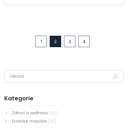
pro bezpečnou a příjemnou zkušenost a vysvětlíme,
jak se liší jednotlivé typy erotických masáží.
1
2
3
4
Kategorie
Zdraví a wellness
(112)
Erotické masáže
(76)