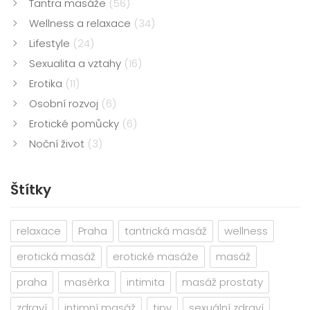
Tantra masáže
(56)
Wellness a relaxace
(34)
Lifestyle
(24)
Sexualita a vztahy
(16)
Erotika
(11)
Osobní rozvoj
(6)
Erotické pomůcky
(6)
Noční život
(3)
Štítky
relaxace
Praha
tantrická masáž
wellness
erotická masáž
erotické masáže
masáž
praha
masérka
intimita
masáž prostaty
zdraví
intimní masáž
tipy
sexuální zdraví