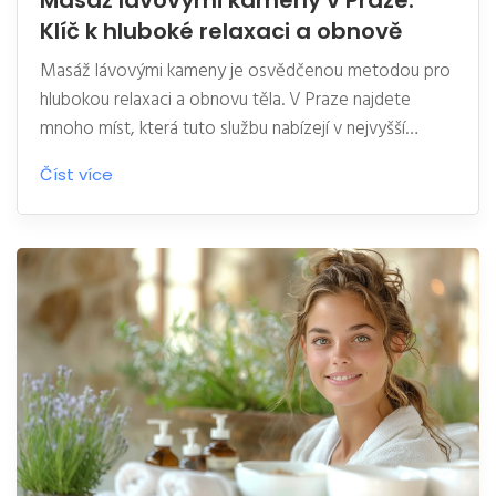
Masáž lávovými kameny v Praze:
Klíč k hluboké relaxaci a obnově
Masáž lávovými kameny je osvědčenou metodou pro
hlubokou relaxaci a obnovu těla. V Praze najdete
mnoho míst, která tuto službu nabízejí v nejvyšší
kvalitě. Článek se zaměřuje na podstatu této terapie,
Číst více
její přínosy, a na to, kde v Praze najdete ty nejlepší
maséry. Přinášíme také tipy, na co si dát pozor při
výběru maséra.