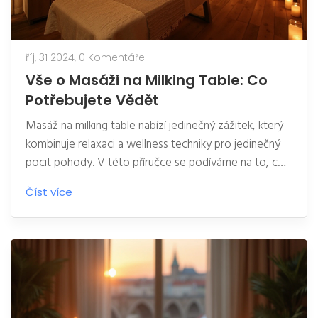
říj, 31 2024,
0 Komentáře
Vše o Masáži na Milking Table: Co
Potřebujete Vědět
Masáž na milking table nabízí jedinečný zážitek, který
kombinuje relaxaci a wellness techniky pro jedinečný
pocit pohody. V této příručce se podíváme na to, co
taková masáž obnáší, jak probíhá, a co lze od této
Číst více
zkušenosti očekávat. Dozvíte se, jak může tato
specializovaná masáž přinést úlevu od stresu a zlepšit
tělesnou pohodu. Poskytneme také několik
praktických tipů pro ty, kteří chtějí tento zážitek
vyzkoušet.