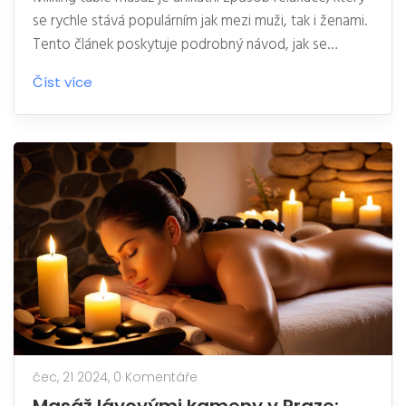
se rychle stává populárním jak mezi muži, tak i ženami.
Tento článek poskytuje podrobný návod, jak se
připravit na Vaši první zkušenost s milking table masáží
Číst více
v Praze. Od přípravy na masáž až po tipy pro
maximální pohodlí během procedury.
čec, 21 2024,
0 Komentáře